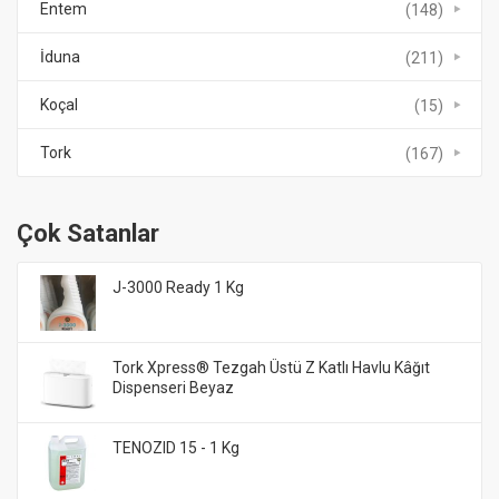
Entem
(148)
İduna
(211)
Koçal
(15)
Tork
(167)
Çok Satanlar
J-3000 Ready 1 Kg
Tork Xpress® Tezgah Üstü Z Katlı Havlu Kâğıt
Dispenseri Beyaz
TENOZID 15 - 1 Kg