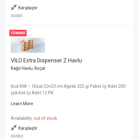
Karşılaştır
SOSI01
TÜKENDI
VİLO Extra Dispenser Z Havlu
Kağıt Havlu
,
Koçal
Kod:408 – 1Ebat:23×23 cm.Ağırlık:325 gr.Paket İçi Adet:200
ypk.Koli İçi Adet:12 PK
Learn More
Availability:
out of stock
Karşılaştır
SOSI02