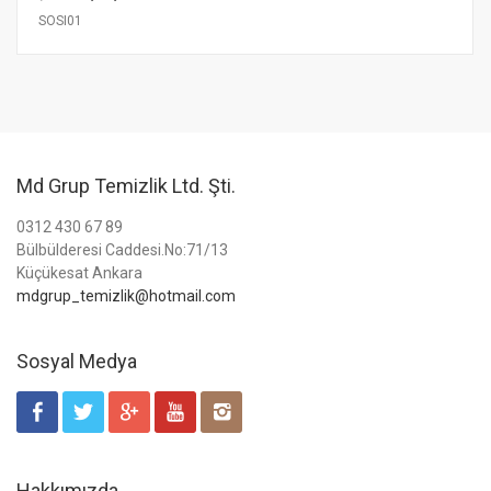
SOSI01
Md Grup Temizlik Ltd. Şti.
0312 430 67 89
Bülbülderesi Caddesi.No:71/13
Küçükesat Ankara
mdgrup_temizlik@hotmail.com
Sosyal Medya
Hakkımızda