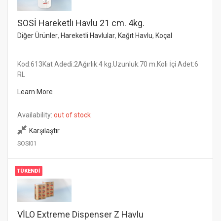
SOSİ Hareketli Havlu 21 cm. 4kg.
Diğer Ürünler
,
Hareketli Havlular
,
Kağıt Havlu
,
Koçal
Kod:613Kat Adedi:2Ağırlık:4 kg.Uzunluk:70 m.Koli İçi Adet:6
RL
Learn More
Availability:
out of stock
Karşılaştır
SOSI01
TÜKENDI
VİLO Extreme Dispenser Z Havlu