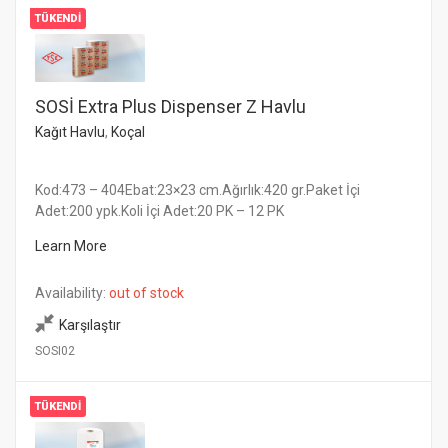
TÜKENDI
SOSİ Extra Plus Dispenser Z Havlu
Kağıt Havlu
,
Koçal
Kod:473 – 404Ebat:23×23 cm.Ağırlık:420 gr.Paket İçi
Adet:200 ypk.Koli İçi Adet:20 PK – 12 PK
Learn More
Availability:
out of stock
Karşılaştır
SOSI02
TÜKENDI