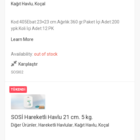
Kağıt Havlu
,
Koçal
Kod:405Ebat:23×23 cm.Ağırlık:360 gr.Paket İçi Adet:200
ypk.Koli İçi Adet:12 PK
Learn More
Availability:
out of stock
Karşılaştır
SOSI02
TÜKENDI
SOSİ Hareketli Havlu 21 cm. 5 kg.
Diğer Ürünler
,
Hareketli Havlular
,
Kağıt Havlu
,
Koçal