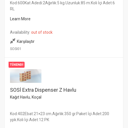
Kod:600Kat Adedi:2Ağırlık:5 kg.Uzunluk:85 m.Koli İçi Adet:6
RL
Learn More
Availability:
out of stock
Karşılaştır
SOSI01
TÜKENDI
SOSİ Extra Dispenser Z Havlu
Kağıt Havlu
,
Koçal
Kod:402Ebat:21×23 cm.Ağırlık:350 gr.Paket İçi Adet:200
ypk.Koli İçi Adet:12 PK