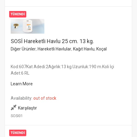
TÜKENDI
SOSİ Hareketli Havlu 25 cm. 13 kg.
Diğer Ürünler
,
Hareketli Havlular
,
Kağıt Havlu
,
Koçal
Kod:607Kat Adedi:2Ağırlık:13 kg.Uzunluk:190 m.Koli İçi
Adet:6 RL
Learn More
Availability:
out of stock
Karşılaştır
SOSI01
TÜKENDI