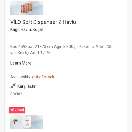
VİLO Soft Dispenser Z Havlu
Kağıt Havlu
,
Koçal
Kod:459Ebat:21×23 cm.Ağırlık:300 gr.Paket İçi Adet:200
ypk.Koli İçi Adet:12 PK
Learn More
Availability:
out of stock
Karşılaştır
SOSI02
TÜKENDI