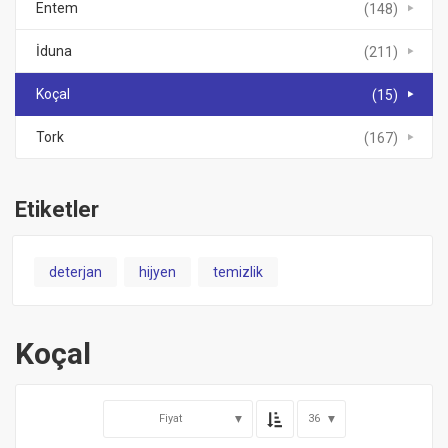
Entem
(148)
İduna
(211)
Koçal
(15)
Tork
(167)
Etiketler
deterjan
hijyen
temizlik
Koçal
Fiyat
36