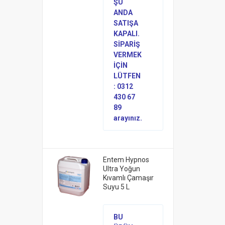
ŞU
ANDA
SATIŞA
KAPALI.
SİPARİŞ
VERMEK
İÇİN
LÜTFEN
: 0312
430 67
89
arayınız.
Entem Hypnos
Ultra Yoğun
Kıvamlı Çamaşır
Suyu 5 L
BU