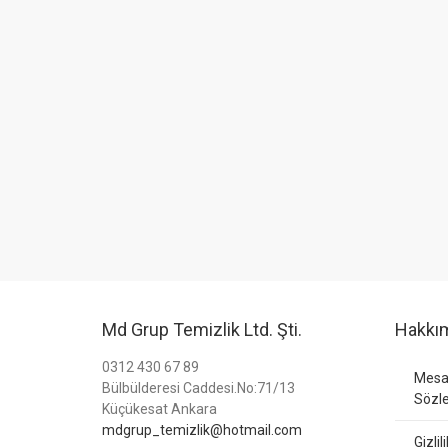
Md Grup Temizlik Ltd. Şti.
Hakkı
0312 430 67 89
Mesaf
Bülbülderesi Caddesi.No:71/13
Sözl
Küçükesat Ankara
mdgrup_temizlik@hotmail.com
Gizlil