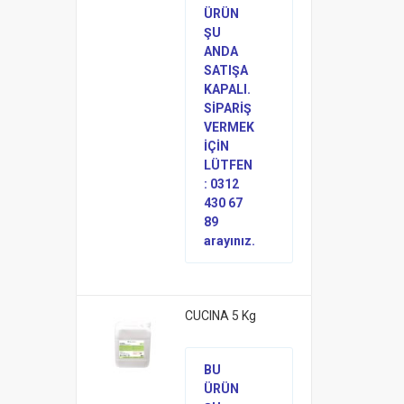
ÜRÜN
ŞU
ANDA
SATIŞA
KAPALI.
SİPARİŞ
VERMEK
İÇİN
LÜTFEN
: 0312
430 67
89
arayınız.
CUCINA 5 Kg
BU
ÜRÜN