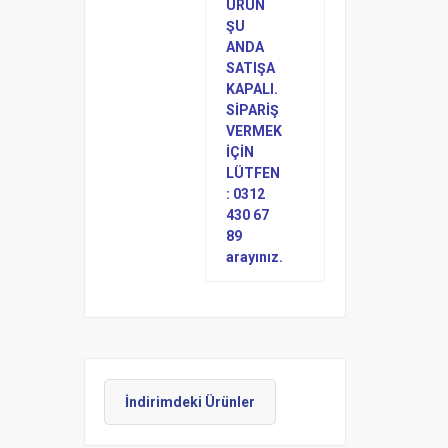
ÜRÜN
ŞU
ANDA
SATIŞA
KAPALI.
SİPARİŞ
VERMEK
İÇİN
LÜTFEN
: 0312
430 67
89
arayınız.
İndirimdeki Ürünler