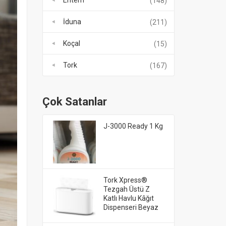
Entem
(148)
İduna
(211)
Koçal
(15)
Tork
(167)
Çok Satanlar
J-3000 Ready 1 Kg
Tork Xpress®
Tezgah Üstü Z
Katlı Havlu Kâğıt
Dispenseri Beyaz