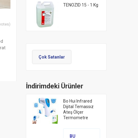
TENOZID 15 - 1 Kg
votes)
ed
rat
Çok Satanlar
İndirimdeki Ürünler
Bo Hui Infrared
Dijital Temassız
Ateş Ölçer
Termometre
BU