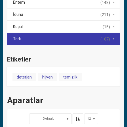
Entem
(148)
İduna
(211)
Koçal
(15)
Tork
(167)
Etiketler
deterjan
hijyen
temizlik
Aparatlar
Default
12