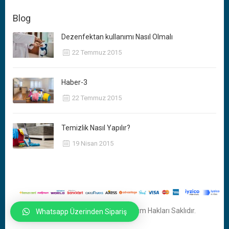
Blog
Dezenfektan kullanımı Nasıl Olmalı
22 Temmuz 2015
Haber-3
22 Temmuz 2015
Temizlik Nasıl Yapılır?
19 Nisan 2015
© 2020
Ankara Reklam Ajansı
Tüm Hakları Saklıdır.
Whatsapp Üzerinden Sipariş