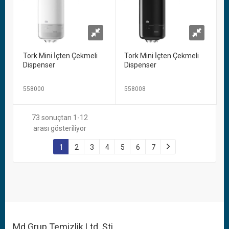
Tork Mini İçten Çekmeli
Tork Mini İçten Çekmeli
Dispenser
Dispenser
558000
558008
73 sonuçtan 1-12
arası gösteriliyor
1
2
3
4
5
6
7
Md Grup Temizlik Ltd. Şti.