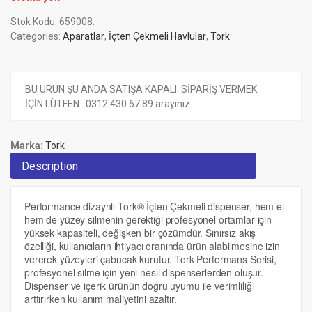
Stok Kodu:
659008
.
Categories:
Aparatlar
,
İçten Çekmeli Havlular
,
Tork
BU ÜRÜN ŞU ANDA SATIŞA KAPALI. SİPARİŞ VERMEK
İÇİN LÜTFEN : 0312 430 67 89 arayınız.
Marka:
Tork
Description
Performance dizaynlı Tork® İçten Çekmeli dispenser, hem el
hem de yüzey silmenin gerektiği profesyonel ortamlar için
yüksek kapasiteli, değişken bir çözümdür. Sınırsız akış
özelliği, kullanıcıların ihtiyacı oranında ürün alabilmesine izin
vererek yüzeyleri çabucak kurutur. Tork Performans Serisi,
profesyonel silme için yeni nesil dispenserlerden oluşur.
Dispenser ve içerik ürünün doğru uyumu ile verimliliği
arttırırken kullanım maliyetini azaltır.