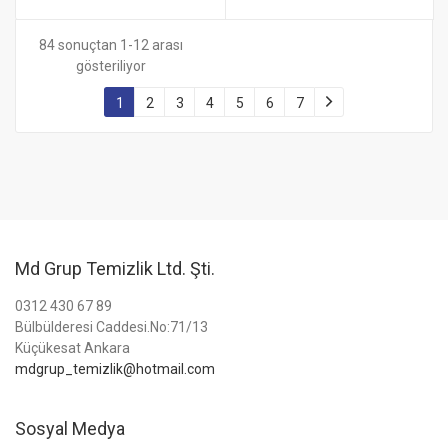
84 sonuçtan 1-12 arası
gösteriliyor
1
2
3
4
5
6
7
Md Grup Temizlik Ltd. Şti.
0312 430 67 89
Bülbülderesi Caddesi.No:71/13
Küçükesat Ankara
mdgrup_temizlik@hotmail.com
Sosyal Medya