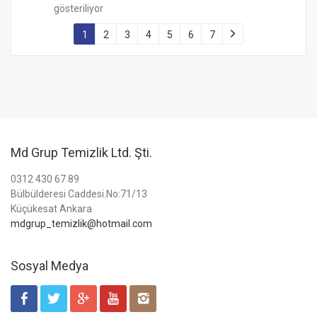
gösteriliyor
1
2
3
4
5
6
7
Md Grup Temizlik Ltd. Şti.
0312 430 67 89
Bülbülderesi Caddesi.No:71/13
Küçükesat Ankara
mdgrup_temizlik@hotmail.com
Sosyal Medya