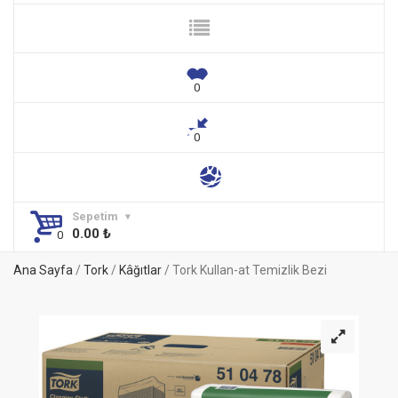
Sepetim
0.00
₺
Ana Sayfa
/
Tork
/
Kâğıtlar
/ Tork Kullan-at Temizlik Bezi