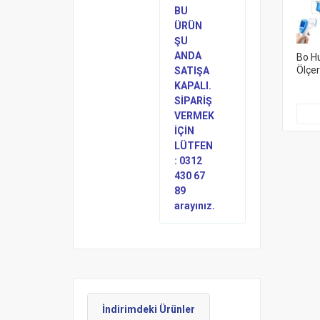
BU
ÜRÜN
ŞU
ANDA
Bo Hu
Ölçe
SATIŞA
KAPALI.
SİPARİŞ
VERMEK
İÇİN
LÜTFEN
: 0312
430 67
89
arayınız.
İndirimdeki Ürünler