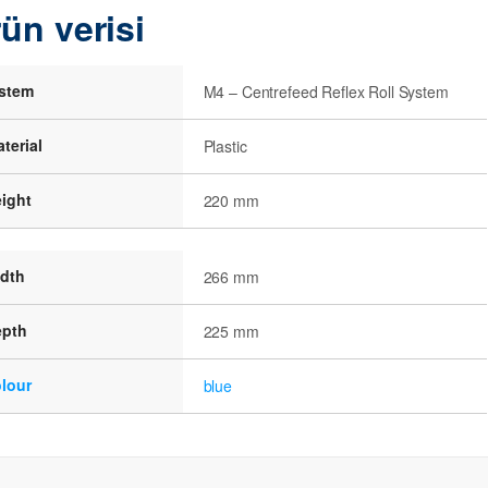
ün verisi
istem
M4 – Centrefeed Reflex Roll System
terial
Plastic
ight
220 mm
idth
266 mm
epth
225 mm
lour
blue