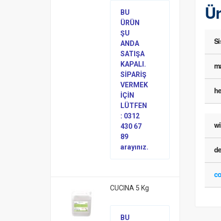
Ür
BU
ÜRÜN
ŞU
S
ANDA
SATIŞA
KAPALI.
ma
SİPARİŞ
VERMEK
he
İÇİN
LÜTFEN
: 0312
w
430 67
89
arayınız.
d
co
CUCINA 5 Kg
BU