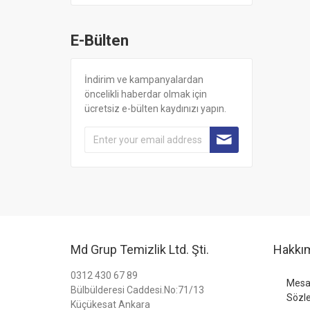
E-Bülten
İndirim ve kampanyalardan
öncelikli haberdar olmak için
ücretsiz e-bülten kaydınızı yapın.
Md Grup Temizlik Ltd. Şti.
Hakkı
0312 430 67 89
Mesaf
Bülbülderesi Caddesi.No:71/13
Sözl
Küçükesat Ankara