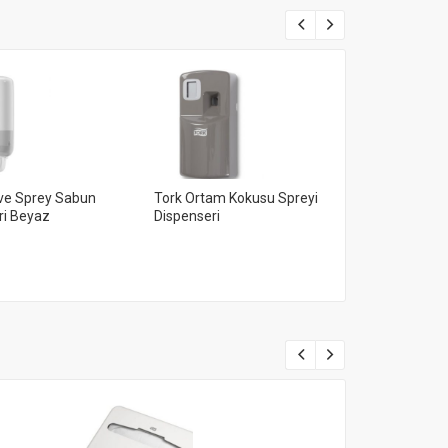
 ve Sprey Sabun
Tork Ortam Kokusu Spreyi
Tork Reflex ™
ri Beyaz
Dispenseri
Seferinde Te
Veren, Mini İ
Dispenser