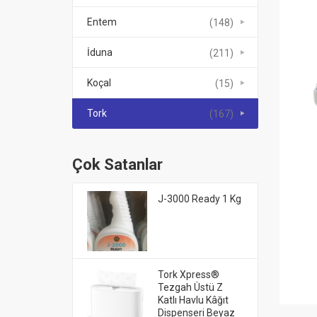
Entem
(148)
İduna
(211)
Koçal
(15)
Tork
(167)
Çok Satanlar
J-3000 Ready 1 Kg
Tork Xpress®
Tezgah Üstü Z
Katlı Havlu Kâğıt
Dispenseri Beyaz