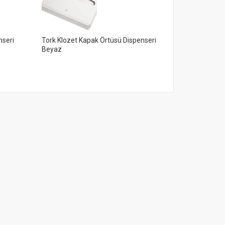
nseri
Tork Klozet Kapak Örtüsü Dispenseri
Tork Mini Çöp
Beyaz