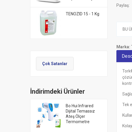
Paylaş:
TENOZID 15 - 1 Kg
BU Ü
Marka:
Desc
Çok Satanlar
Tork®
çözüm
kontro
İndirimdeki Ürünler
Sağla
Tek e
Bo Hui Infrared
Dijital Temassız
Kulla
Ateş Ölçer
Termometre
Kolay