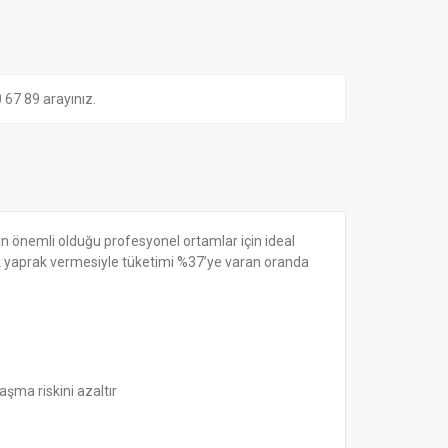
7 89 arayınız.
in önemli olduğu profesyonel ortamlar için ideal
k yaprak vermesiyle tüketimi %37’ye varan oranda
şma riskini azaltır