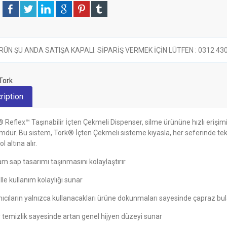
RÜN ŞU ANDA SATIŞA KAPALI. SİPARİŞ VERMEK İÇİN LÜTFEN : 0312 430 6
Tork
ription
 Reflex™ Taşınabilir İçten Çekmeli Dispenser, silme ürününe hızlı erişim
dür. Bu sistem, Tork® İçten Çekmeli sisteme kıyasla, her seferinde te
l altına alır.
m sap tasarımı taşınmasını kolaylaştırır
lle kullanım kolaylığı sunar
nıcıların yalnızca kullanacakları ürüne dokunmaları sayesinde çapraz bula
 temizlik sayesinde artan genel hijyen düzeyi sunar