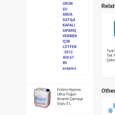
ÜRÜN
Rela
ŞU
ANDA
SATIŞA
KAPALI.
SİPARİŞ
VERMEK
İÇİN
LÜTFEN
Tork 
: 0312
Tek Y
430 67
Çekm
89
arayınız.
Other
Entem Hypnos
Ultra Yoğun
Kıvamlı Çamaşır
Suyu 5 L