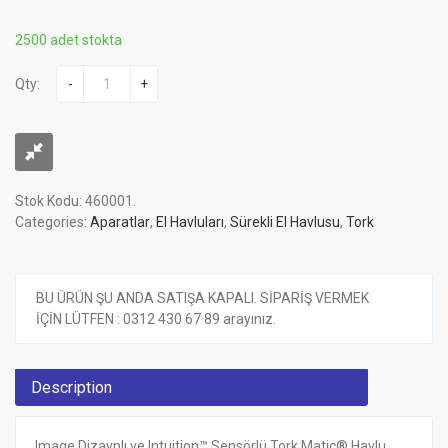
2500 adet stokta
Qty:
-
+
Stok Kodu:
460001
.
Categories:
Aparatlar
,
El Havluları
,
Sürekli El Havlusu
,
Tork
BU ÜRÜN ŞU ANDA SATIŞA KAPALI. SİPARİŞ VERMEK
İÇİN LÜTFEN : 0312 430 67 89 arayınız.
Description
Image Dizaynlı ve Intuition™ Sensörlü Tork Matic® Havlu