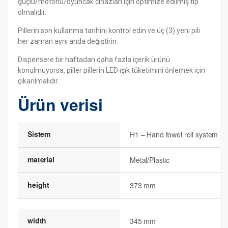
güçlü/motorlu/oyuncak cihazları için optimize edilmiş tip
olmalıdır.
Pillerin son kullanma tarihini kontrol edin ve üç (3) yeni pili
her zaman aynı anda değiştirin.
Dispensere bir haftadan daha fazla içerik ürünü
konulmuyorsa, piller pillerin LED ışık tüketimini önlemek için
çıkarılmalıdır.
Ürün verisi
Sistem
H1 – Hand towel roll system
material
Metal/Plastic
height
373 mm
width
345 mm