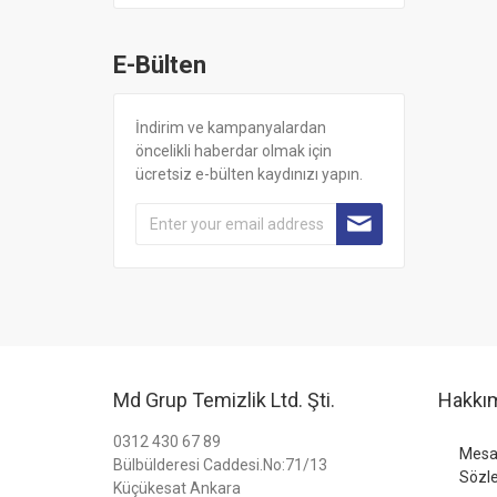
E-Bülten
İndirim ve kampanyalardan
öncelikli haberdar olmak için
ücretsiz e-bülten kaydınızı yapın.
Md Grup Temizlik Ltd. Şti.
Hakkı
0312 430 67 89
Mesaf
Bülbülderesi Caddesi.No:71/13
Sözl
Küçükesat Ankara