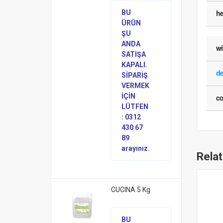
he
BU
ÜRÜN
ŞU
ANDA
w
SATIŞA
KAPALI.
d
SİPARİŞ
VERMEK
İÇİN
co
LÜTFEN
: 0312
430 67
89
arayınız.
Rela
CUCINA 5 Kg
BU