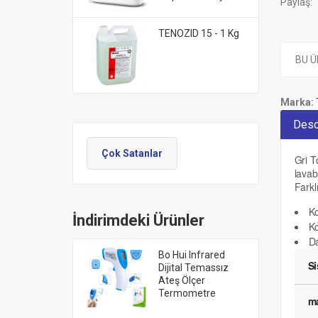
Paylaş:
TENOZID 15 - 1 Kg
BU Ü
Marka:
Desc
Çok Satanlar
Gri T
lavab
Farkl
Ko
İndirimdeki Ürünler
Ko
Da
Bo Hui Infrared
S
Dijital Temassız
Ateş Ölçer
Termometre
ma