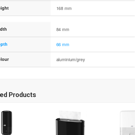
ight
168 mm
idth
84 mm
epth
66 mm
lour
aluminium/grey
ted Products