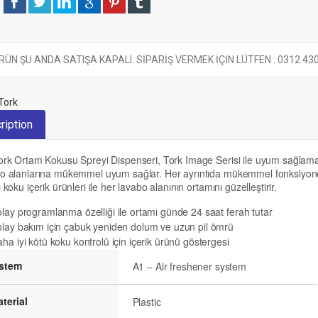
RÜN ŞU ANDA SATIŞA KAPALI. SİPARİŞ VERMEK İÇİN LÜTFEN : 0312 430 6
Tork
ription
ork Ortam Kokusu Spreyi Dispenseri, Tork Image Serisi ile uyum sağlama
o alanlarına mükemmel uyum sağlar. Her ayrıntıda mükemmel fonksiyonell
ı koku içerik ürünleri ile her lavabo alanının ortamını güzelleştirir.
lay programlanma özelliği ile ortamı günde 24 saat ferah tutar
lay bakım için çabuk yeniden dolum ve uzun pil ömrü
ha iyi kötü koku kontrolü için içerik ürünü göstergesi
istem
A1 – Air freshener system
terial
Plastic