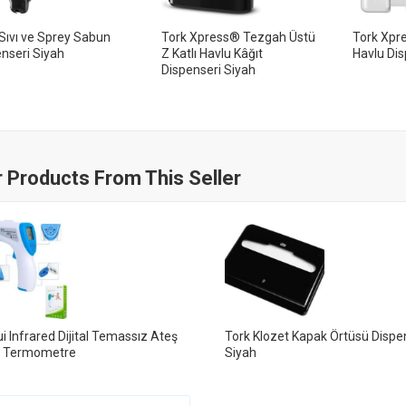
Sıvı ve Sprey Sabun
Tork Xpress® Tezgah Üstü
Tork Xpre
nseri Siyah
Z Katlı Havlu Kâğıt
Havlu Dis
Dispenseri Siyah
 Products From This Seller
i Infrared Dijital Temassız Ateş
Tork Klozet Kapak Örtüsü Dispe
r Termometre
Siyah