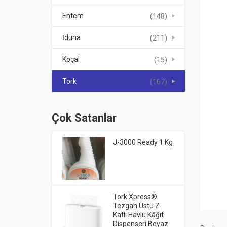
Entem
(148)
İduna
(211)
Koçal
(15)
Tork
(167)
Çok Satanlar
J-3000 Ready 1 Kg
Tork Xpress®
Tezgah Üstü Z
Katlı Havlu Kâğıt
Dispenseri Beyaz