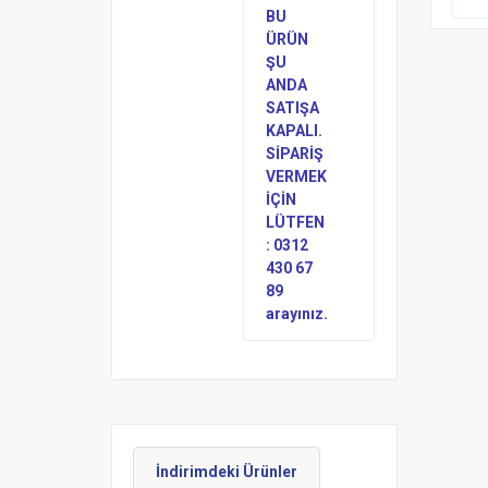
BU
ÜRÜN
ŞU
ANDA
SATIŞA
KAPALI.
SİPARİŞ
VERMEK
İÇİN
LÜTFEN
: 0312
430 67
89
arayınız.
İndirimdeki Ürünler