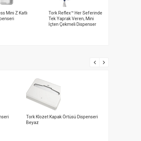
ss Mini Z Katlı
Tork Reflex™ Her Seferinde
Tork Xpress® 
penseri
Tek Yaprak Veren, Mini
Dispenseri M
İçten Çekmeli Dispenser
nseri
Tork Klozet Kapak Örtüsü Dispenseri
Tork Mini Çöp
Beyaz