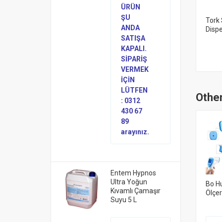
ÜRÜN
ŞU
Tork 
ANDA
Dispe
SATIŞA
KAPALI.
SİPARİŞ
VERMEK
İÇİN
LÜTFEN
Other
: 0312
430 67
89
arayınız.
Entem Hypnos
Ultra Yoğun
Bo Hu
Kıvamlı Çamaşır
Ölçe
Suyu 5 L