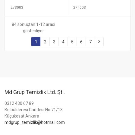
273003
274003
84 sonuçtan 1-12 arası
gösteriliyor
1
2
3
4
5
6
7
Md Grup Temizlik Ltd. Şti.
0312 430 67 89
Bülbülderesi Caddesi.No:71/13
Küçükesat Ankara
mdgrup_temizlik@hotmail.com