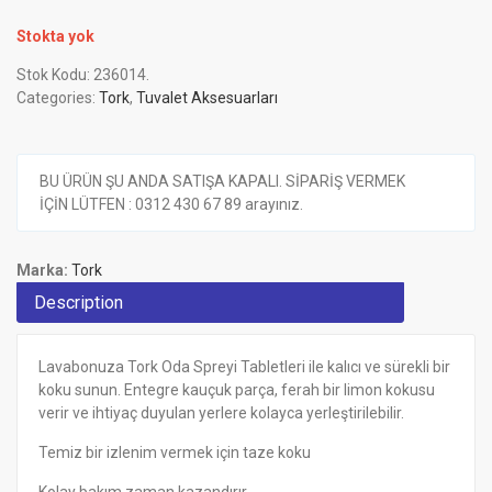
Stokta yok
Stok Kodu:
236014
.
Categories:
Tork
,
Tuvalet Aksesuarları
BU ÜRÜN ŞU ANDA SATIŞA KAPALI. SİPARİŞ VERMEK
İÇİN LÜTFEN : 0312 430 67 89 arayınız.
Marka:
Tork
Description
Lavabonuza Tork Oda Spreyi Tabletleri ile kalıcı ve sürekli bir
koku sunun. Entegre kauçuk parça, ferah bir limon kokusu
verir ve ihtiyaç duyulan yerlere kolayca yerleştirilebilir.
Temiz bir izlenim vermek için taze koku
Kolay bakım zaman kazandırır