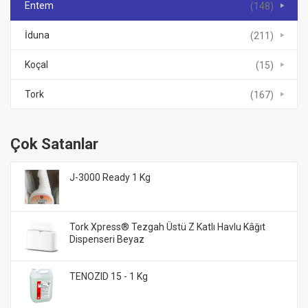
Entem
(148)
İduna
(211)
Koçal
(15)
Tork
(167)
Çok Satanlar
J-3000 Ready 1 Kg
Tork Xpress® Tezgah Üstü Z Katlı Havlu Kâğıt
Dispenseri Beyaz
TENOZID 15 - 1 Kg