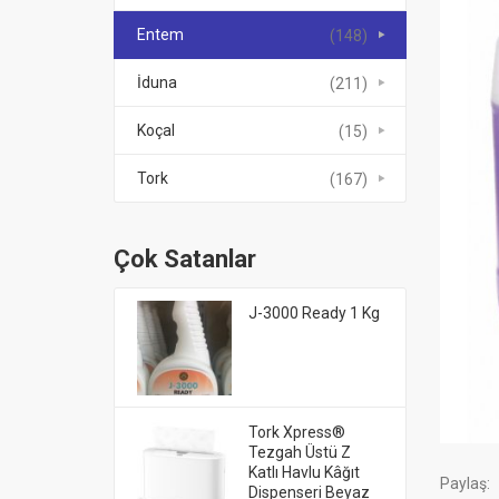
Entem
(148)
İduna
(211)
Koçal
(15)
Tork
(167)
Çok Satanlar
J-3000 Ready 1 Kg
Tork Xpress®
Tezgah Üstü Z
Katlı Havlu Kâğıt
Paylaş:
Dispenseri Beyaz