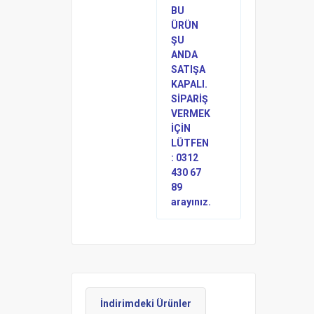
BU
ÜRÜN
ŞU
ANDA
SATIŞA
KAPALI.
SİPARİŞ
VERMEK
İÇİN
LÜTFEN
: 0312
430 67
89
arayınız.
İndirimdeki Ürünler