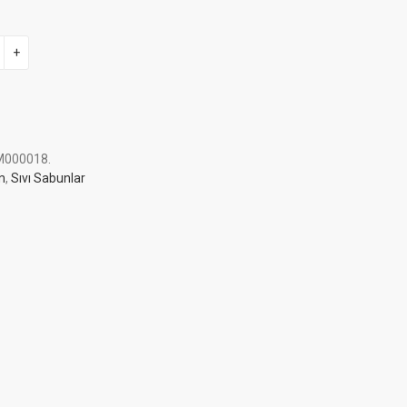
+
M000018
.
m
,
Sıvı Sabunlar