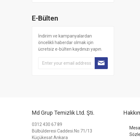
E-Bülten
İndirim ve kampanyalardan
öncelikli haberdar olmak için
ücretsiz e-bülten kaydınızı yapın.
Md Grup Temizlik Ltd. Şti.
Hakkı
0312 430 67 89
Mesaf
Bülbülderesi Caddesi.No:71/13
Sözl
Küçükesat Ankara