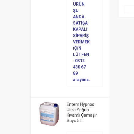
ÜRÜN
ŞU
ANDA
SATIŞA
KAPALI.
SİPARİŞ
VERMEK
İÇİN
LÜTFEN
: 0312
430 67
89
arayınız.
Entem Hypnos
Ultra Yoğun
Kıvamlı Çamaşır
Suyu 5 L