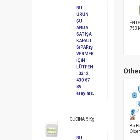
BU
ÜRÜN
ŞU
ENTE
ANDA
750 
SATIŞA
KAPALI.
SİPARİŞ
VERMEK
İÇİN
LÜTFEN
Other
: 0312
430 67
89
arayınız.
CUCINA 5 Kg
Bo Hu
Ölçe
BU