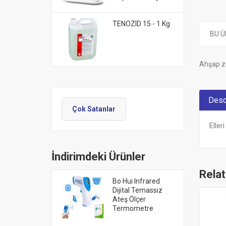
TENOZID 15 - 1 Kg
BU Ü
Ahşap zem
Desc
Çok Satanlar
Eller
İndirimdeki Ürünler
Rela
Bo Hui Infrared
Dijital Temassız
Ateş Ölçer
Termometre