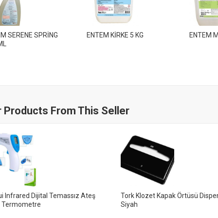
M SERENE SPRİNG
ENTEM KİRKE 5 KG
ENTEM M
ML
 Products From This Seller
i Infrared Dijital Temassız Ateş
Tork Klozet Kapak Örtüsü Dispe
r Termometre
Siyah