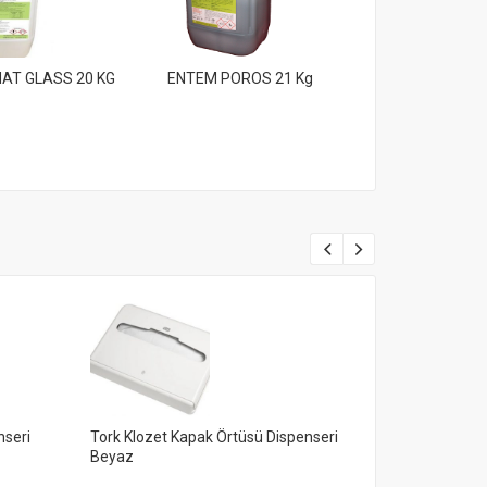
AT GLASS 20 KG
ENTEM POROS 21 Kg
ENTEM MAGİ
nseri
Tork Klozet Kapak Örtüsü Dispenseri
Tork Mini Çöp
Beyaz