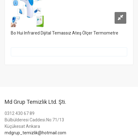
Bo Hui Infrared Dijital Temassız Ateş Ölçer Termometre
Md Grup Temizlik Ltd. Şti.
0312 430 67 89
Bülbülderesi Caddesi.No:71/13
Küçükesat Ankara
mdgrup_temizlik@hotmail.com