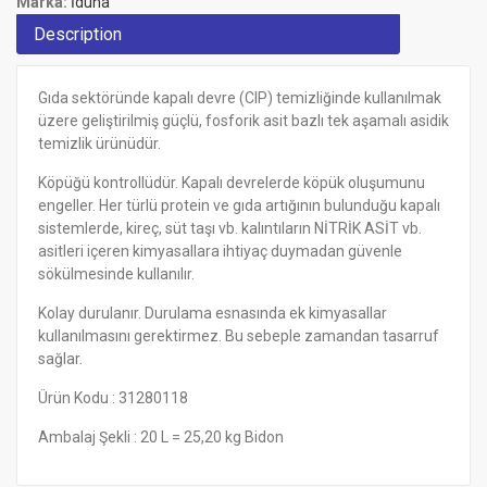
Marka:
İduna
Description
Gıda sektöründe kapalı devre (CIP) temizliğinde kullanılmak
üzere geliştirilmiş güçlü, fosforik asit bazlı tek aşamalı asidik
temizlik ürünüdür.
Köpüğü kontrollüdür. Kapalı devrelerde köpük oluşumunu
engeller. Her türlü protein ve gıda artığının bulunduğu kapalı
sistemlerde, kireç, süt taşı vb. kalıntıların NİTRİK ASİT vb.
asitleri içeren kimyasallara ihtiyaç duymadan güvenle
sökülmesinde kullanılır.
Kolay durulanır. Durulama esnasında ek kimyasallar
kullanılmasını gerektirmez. Bu sebeple zamandan tasarruf
sağlar.
Ürün Kodu : 31280118
Ambalaj Şekli : 20 L = 25,20 kg Bidon