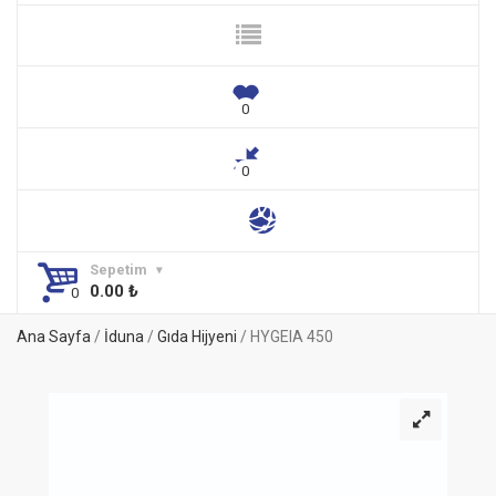
Sepetim
0.00
₺
Ana Sayfa
/
İduna
/
Gıda Hijyeni
/ HYGEIA 450