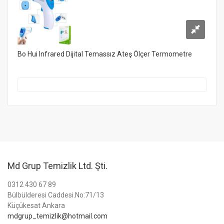
Bo Hui Infrared Dijital Temassız Ateş Ölçer Termometre
Md Grup Temizlik Ltd. Şti.
0312 430 67 89
Bülbülderesi Caddesi.No:71/13
Küçükesat Ankara
mdgrup_temizlik@hotmail.com