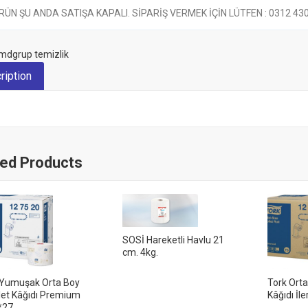
RÜN ŞU ANDA SATIŞA KAPALI. SİPARİŞ VERMEK İÇİN LÜTFEN : 0312 430 6
mdgrup temizlik
ription
ted Products
SOSİ Hareketli Havlu 21
cm. 4kg.
 Yumuşak Orta Boy
Tork Orta
let Kâğıdı Premium
Kâğıdı İ
*27