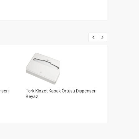
nseri
Tork Klozet Kapak Örtüsü Dispenseri
Tork Mini Çöp
Beyaz