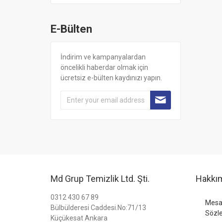
E-Bülten
İndirim ve kampanyalardan
öncelikli haberdar olmak için
ücretsiz e-bülten kaydınızı yapın.
Md Grup Temizlik Ltd. Şti.
Hakkı
0312 430 67 89
Mesaf
Bülbülderesi Caddesi.No:71/13
Sözl
Küçükesat Ankara