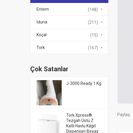
Entem
(148)
İduna
(211)
Koçal
(15)
Tork
(167)
Çok Satanlar
J-3000 Ready 1 Kg
Paylaş:
Tork Xpress®
Tezgah Üstü Z
Katlı Havlu Kâğıt
Dispenseri Beyaz