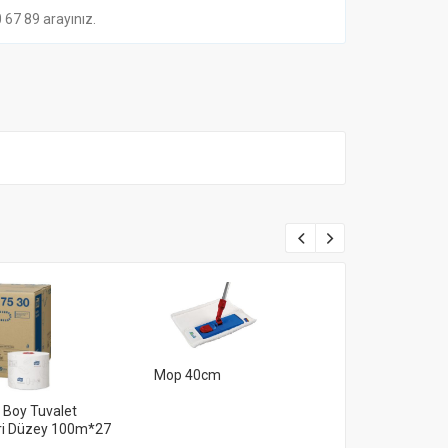
7 89 arayınız.
Mop 40cm
 Boy Tuvalet
Nemli Mop B
leri Düzey 100m*27