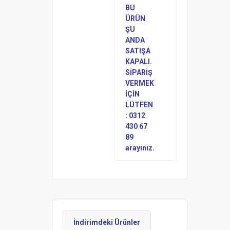
BU
ÜRÜN
ŞU
ANDA
SATIŞA
KAPALI.
SİPARİŞ
VERMEK
İÇİN
LÜTFEN
: 0312
430 67
89
arayınız.
İndirimdeki Ürünler