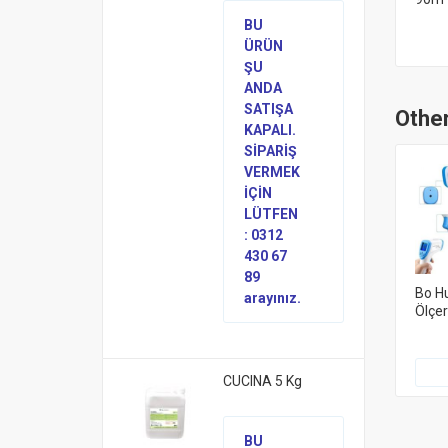
BU
ÜRÜN
ŞU
ANDA
SATIŞA
Other
KAPALI.
SİPARİŞ
VERMEK
İÇİN
LÜTFEN
: 0312
430 67
89
Bo Hu
arayınız.
Ölçe
CUCINA 5 Kg
BU