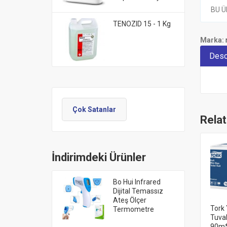
BU Ü
TENOZID 15 - 1 Kg
Marka:
Desc
Çok Satanlar
Rela
İndirimdeki Ürünler
Bo Hui Infrared
Dijital Temassız
Ateş Ölçer
Tork
Termometre
Tuva
90m