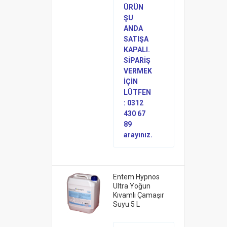
ÜRÜN
ŞU
ANDA
SATIŞA
KAPALI.
SİPARİŞ
VERMEK
İÇİN
LÜTFEN
: 0312
430 67
89
arayınız.
Entem Hypnos
Ultra Yoğun
Kıvamlı Çamaşır
Suyu 5 L