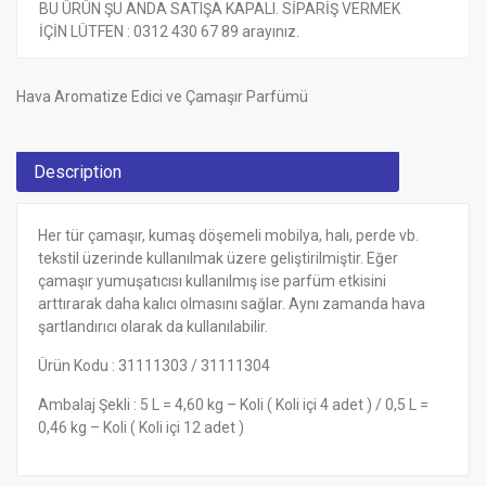
BU ÜRÜN ŞU ANDA SATIŞA KAPALI. SİPARİŞ VERMEK
İÇİN LÜTFEN : 0312 430 67 89 arayınız.
Hava Aromatize Edici ve Çamaşır Parfümü
Description
Her tür çamaşır, kumaş döşemeli mobilya, halı, perde vb.
tekstil üzerinde kullanılmak üzere geliştirilmiştir. Eğer
çamaşır yumuşatıcısı kullanılmış ise parfüm etkisini
arttırarak daha kalıcı olmasını sağlar. Aynı zamanda hava
şartlandırıcı olarak da kullanılabilir.
Ürün Kodu : 31111303 / 31111304
Ambalaj Şekli : 5 L = 4,60 kg – Koli ( Koli içi 4 adet ) / 0,5 L =
0,46 kg – Koli ( Koli içi 12 adet )