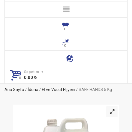
Sepetim
0.00
₺
Ana Sayfa
/
İduna
/
El ve Vücut Hijyeni
/ SAFE HANDS 5 Kg