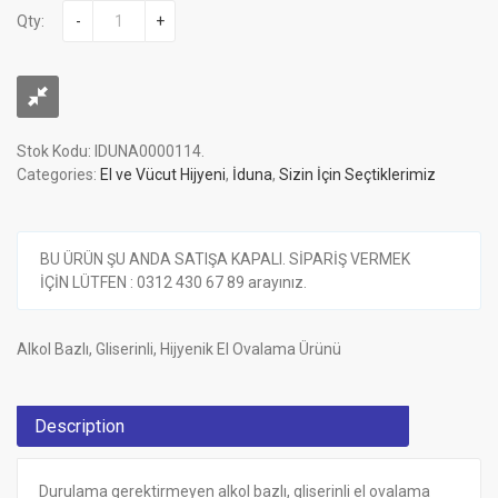
Qty:
-
+
Stok Kodu:
IDUNA0000114
.
Categories:
El ve Vücut Hijyeni
,
İduna
,
Sizin İçin Seçtiklerimiz
BU ÜRÜN ŞU ANDA SATIŞA KAPALI. SİPARİŞ VERMEK
İÇİN LÜTFEN : 0312 430 67 89 arayınız.
Alkol Bazlı, Gliserinli, Hijyenik El Ovalama Ürünü
Description
Durulama gerektirmeyen alkol bazlı, gliserinli el ovalama