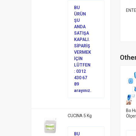
BU
ENTE
ÜRÜN
ŞU
ANDA
SATIŞA
KAPALI.
SİPARİŞ
VERMEK
Other
İÇİN
LÜTFEN
: 0312
430 67
89
arayınız.
Bo Hu
CUCINA 5 Kg
Ölçe
BU