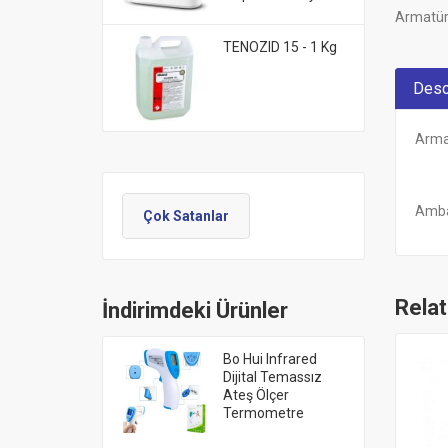
Armatürl
TENOZID 15 - 1 Kg
Desc
Armat
Ambal
Çok Satanlar
Rela
İndirimdeki Ürünler
Bo Hui Infrared
Dijital Temassız
Ateş Ölçer
Termometre