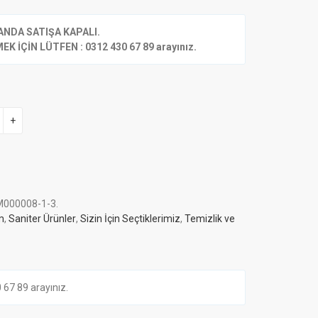
ANDA SATIŞA KAPALI.
K İÇİN LÜTFEN : 0312 430 67 89 arayınız.
+
000008-1-3
.
m
,
Saniter Ürünler
,
Sizin İçin Seçtiklerimiz
,
Temizlik ve
7 89 arayınız.