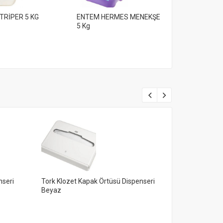
TRİPER 5 KG
ENTEM HERMES MENEKŞE
ENTEM MAGİ
5 Kg
nseri
Tork Klozet Kapak Örtüsü Dispenseri
Tork Mini Çöp
Beyaz