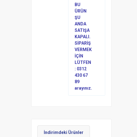
BU
ÜRÜN
ŞU
ANDA
SATIŞA
KAPALI.
SİPARİŞ
VERMEK
İÇİN
LÜTFEN
: 0312
430 67
89
arayınız.
İndirimdeki Ürünler