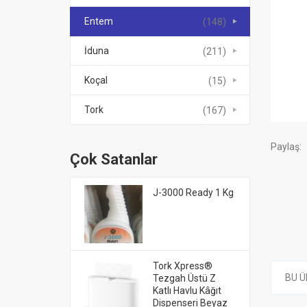
Entem
(148)
İduna
(211)
Koçal
(15)
Tork
(167)
Paylaş:
Çok Satanlar
J-3000 Ready 1 Kg
Tork Xpress®
BU Ü
Tezgah Üstü Z
Katlı Havlu Kâğıt
Dispenseri Beyaz