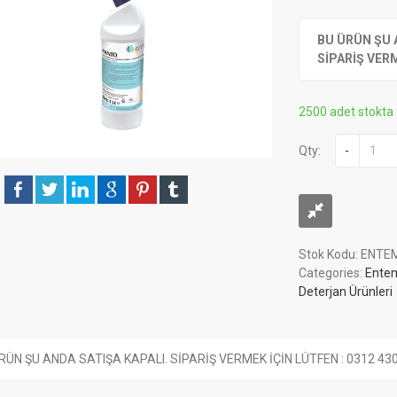
BU ÜRÜN ŞU 
SİPARİŞ VERME
2500 adet stokta
Qty:
-
Stok Kodu:
ENTEM
Categories:
Ente
Deterjan Ürünleri
RÜN ŞU ANDA SATIŞA KAPALI. SİPARİŞ VERMEK İÇİN LÜTFEN : 0312 430 6