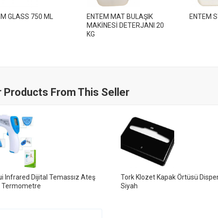
M GLASS 750 ML
ENTEM MAT BULAŞIK
ENTEM S
MAKİNESİ DETERJANI 20
KG
 Products From This Seller
i Infrared Dijital Temassız Ateş
Tork Klozet Kapak Örtüsü Dispe
r Termometre
Siyah