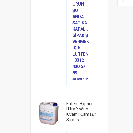
ÜRÜN
ŞU
ANDA
SATIŞA
KAPALI.
SİPARİŞ
VERMEK
İÇİN
LÜTFEN
: 0312
430 67
89
arayınız.
Entem Hypnos
Ultra Yoğun
Kıvamlı Çamaşır
Suyu 5 L