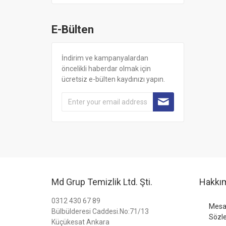
E-Bülten
İndirim ve kampanyalardan
öncelikli haberdar olmak için
ücretsiz e-bülten kaydınızı yapın.
Md Grup Temizlik Ltd. Şti.
Hakkı
0312 430 67 89
Mesaf
Bülbülderesi Caddesi.No:71/13
Sözl
Küçükesat Ankara