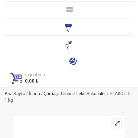
Sepetim
0.00
₺
Ana Sayfa
/
İduna
/
Çamaşır Grubu
/
Leke Sökücüler
/ STAINOL C
1 Kg