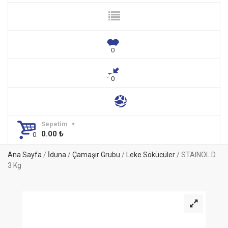
Sepetim
0.00
₺
Ana Sayfa
/
İduna
/
Çamaşır Grubu
/
Leke Sökücüler
/ STAINOL D
3 Kg