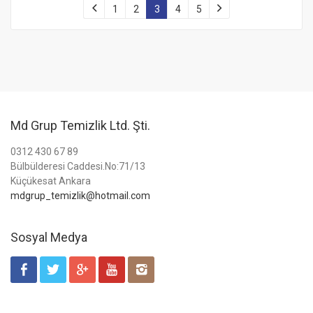
1
2
3
4
5
Md Grup Temizlik Ltd. Şti.
0312 430 67 89
Bülbülderesi Caddesi.No:71/13
Küçükesat Ankara
mdgrup_temizlik@hotmail.com
Sosyal Medya