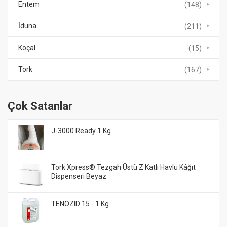
Entem
(148)
İduna
(211)
Koçal
(15)
Tork
(167)
Çok Satanlar
J-3000 Ready 1 Kg
Tork Xpress® Tezgah Üstü Z Katlı Havlu Kâğıt
Dispenseri Beyaz
TENOZID 15 - 1 Kg