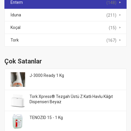
Entem
(148)
İduna
(211)
Koçal
(15)
Tork
(167)
Çok Satanlar
J-3000 Ready 1 Kg
Tork Xpress® Tezgah Üstü Z Katlı Havlu Kâğıt
Dispenseri Beyaz
TENOZID 15 - 1 Kg