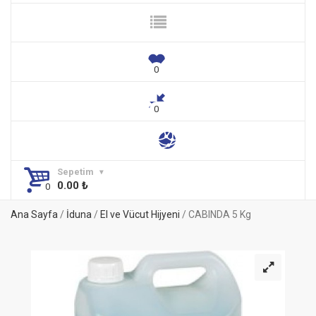
Sepetim
0.00
₺
Ana Sayfa
/
İduna
/
El ve Vücut Hijyeni
/ CABINDA 5 Kg