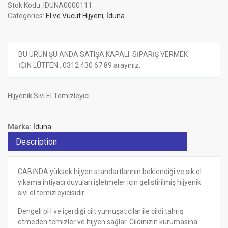
Stok Kodu:
IDUNA0000111
.
Categories:
El ve Vücut Hijyeni
,
İduna
BU ÜRÜN ŞU ANDA SATIŞA KAPALI. SİPARİŞ VERMEK
İÇİN LÜTFEN : 0312 430 67 89 arayınız.
Hijyenik Sıvı El Temizleyici
Marka:
İduna
Description
CABİNDA yüksek hijyen standartlarının beklendiği ve sık el
yıkama ihtiyacı duyulan işletmeler için geliştirilmiş hijyenik
sıvı el temizleyicisidir.
Dengeli pH ve içerdiği cilt yumuşatıcılar ile cildi tahriş
etmeden temizler ve hijyen sağlar. Cildinizin kurumasına