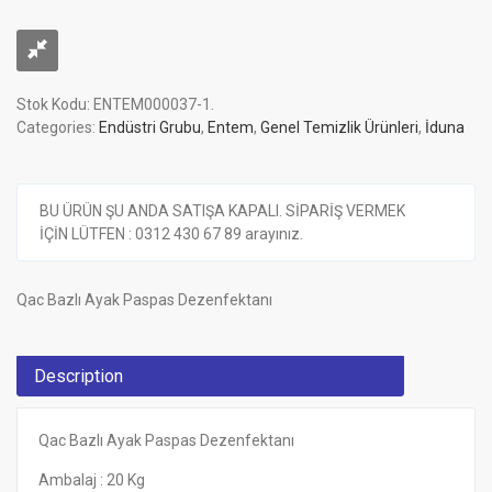
Stok Kodu:
ENTEM000037-1
.
Categories:
Endüstri Grubu
,
Entem
,
Genel Temizlik Ürünleri
,
İduna
BU ÜRÜN ŞU ANDA SATIŞA KAPALI. SİPARİŞ VERMEK
İÇİN LÜTFEN : 0312 430 67 89 arayınız.
Qac Bazlı Ayak Paspas Dezenfektanı
Description
Qac Bazlı Ayak Paspas Dezenfektanı
Ambalaj : 20 Kg