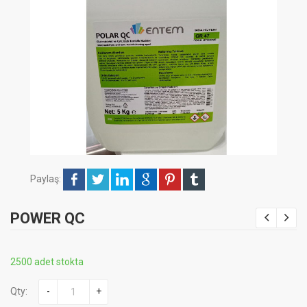
Paylaş:
POWER QC
2500 adet stokta
Qty:
-
+