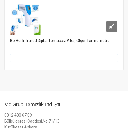
Bo Hui Infrared Dijital Temassız Ateş Ölçer Termometre
Md Grup Temizlik Ltd. Şti.
0312 430 67 89
Bülbülderesi Caddesi.No:71/13
Küçükesat Ankara