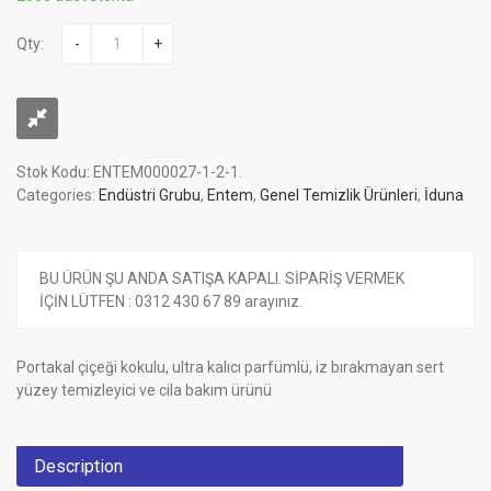
Qty:
-
+
Stok Kodu:
ENTEM000027-1-2-1
.
Categories:
Endüstri Grubu
,
Entem
,
Genel Temizlik Ürünleri
,
İduna
BU ÜRÜN ŞU ANDA SATIŞA KAPALI. SİPARİŞ VERMEK
İÇİN LÜTFEN : 0312 430 67 89 arayınız.
Portakal çiçeği kokulu, ultra kalıcı parfümlü, iz bırakmayan sert
yüzey temizleyici ve cila bakım ürünü
Description