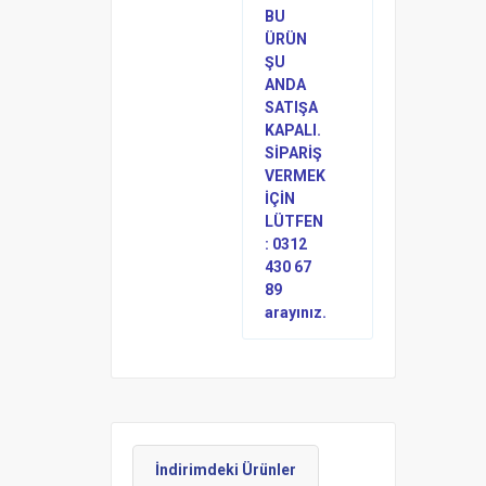
BU
ÜRÜN
ŞU
ANDA
SATIŞA
KAPALI.
SİPARİŞ
VERMEK
İÇİN
LÜTFEN
: 0312
430 67
89
arayınız.
İndirimdeki Ürünler