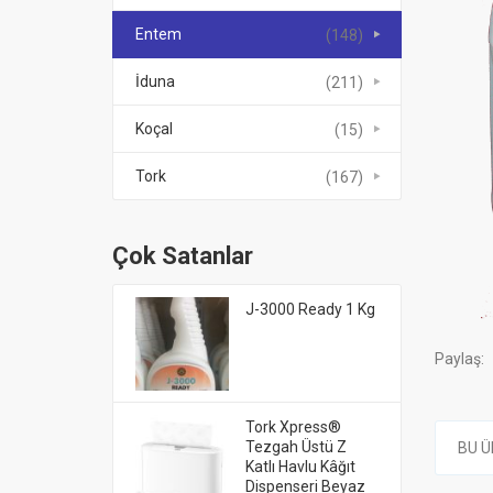
Entem
(148)
İduna
(211)
Koçal
(15)
Tork
(167)
Çok Satanlar
J-3000 Ready 1 Kg
Paylaş:
Tork Xpress®
Tezgah Üstü Z
BU Ü
Katlı Havlu Kâğıt
Dispenseri Beyaz