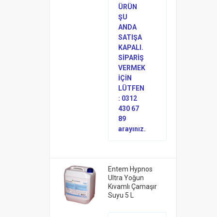
ÜRÜN
ŞU
ANDA
SATIŞA
KAPALI.
SİPARİŞ
VERMEK
İÇİN
LÜTFEN
: 0312
430 67
89
arayınız.
Entem Hypnos
Ultra Yoğun
Kıvamlı Çamaşır
Suyu 5 L