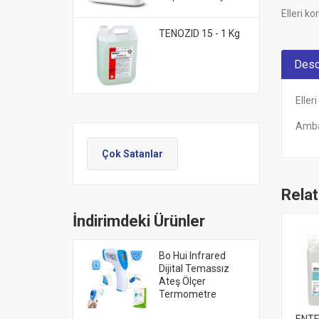
Elleri k
TENOZID 15 - 1 Kg
Desc
Eller
Ambal
Çok Satanlar
Rela
İndirimdeki Ürünler
Bo Hui Infrared
Dijital Temassız
Ateş Ölçer
Termometre