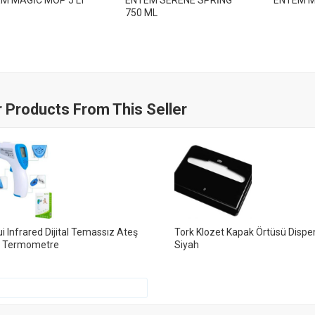
M MAGİC MOP 5 LT
ENTEM SERENE SPRİNG
ENTEM M
750 ML
 Products From This Seller
i Infrared Dijital Temassız Ateş
Tork Klozet Kapak Örtüsü Dispe
r Termometre
Siyah