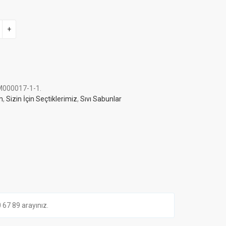
+
000017-1-1
.
m
,
Sizin İçin Seçtiklerimiz
,
Sıvı Sabunlar
7 89 arayınız.