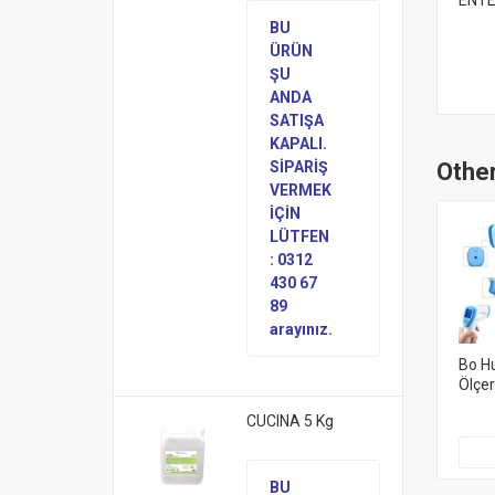
ENTE
BU
ÜRÜN
ŞU
ANDA
SATIŞA
KAPALI.
SİPARİŞ
Other
VERMEK
İÇİN
LÜTFEN
: 0312
430 67
89
arayınız.
Bo Hu
Ölçe
CUCINA 5 Kg
BU