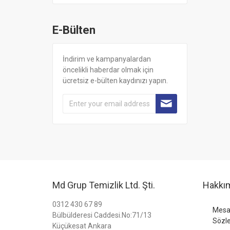
E-Bülten
İndirim ve kampanyalardan
öncelikli haberdar olmak için
ücretsiz e-bülten kaydınızı yapın.
Md Grup Temizlik Ltd. Şti.
Hakkı
0312 430 67 89
Mesaf
Bülbülderesi Caddesi.No:71/13
Sözl
Küçükesat Ankara