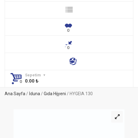
Sepetim
0.00
₺
Ana Sayfa
/
İduna
/
Gıda Hijyeni
/ HYGEIA 130