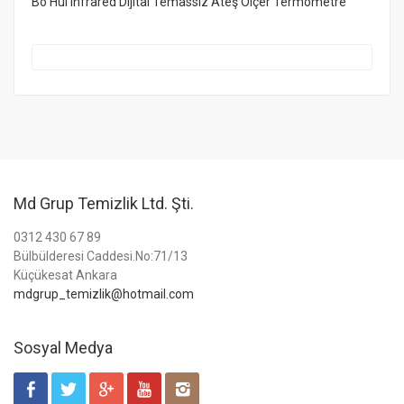
Bo Hui Infrared Dijital Temassız Ateş Ölçer Termometre
Md Grup Temizlik Ltd. Şti.
0312 430 67 89
Bülbülderesi Caddesi.No:71/13
Küçükesat Ankara
mdgrup_temizlik@hotmail.com
Sosyal Medya