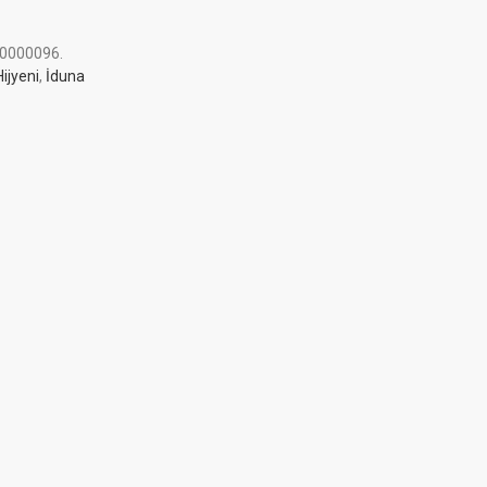
0000096
.
ijyeni
,
İduna