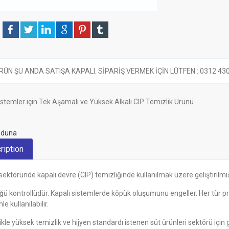
RÜN ŞU ANDA SATIŞA KAPALI. SİPARİŞ VERMEK İÇİN LÜTFEN : 0312 430 6
istemler için Tek Aşamalı ve Yüksek Alkali CIP Temizlik Ürünü
İduna
ription
sektöründe kapalı devre (CIP) temizliğinde kullanılmak üzere geliştirilmi
ü kontrollüdür. Kapalı sistemlerde köpük oluşumunu engeller. Her tür pr
e kullanılabilir.
ikle yüksek temizlik ve hijyen standardı istenen süt ürünleri sektörü için gel