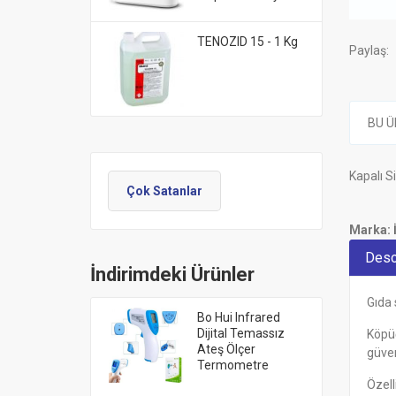
TENOZID 15 - 1 Kg
Paylaş:
BU Ü
Kapalı S
Çok Satanlar
Marka:
Desc
İndirimdeki Ürünler
Gıda 
Bo Hui Infrared
Dijital Temassız
Köpüğ
Ateş Ölçer
güvenl
Termometre
Özell