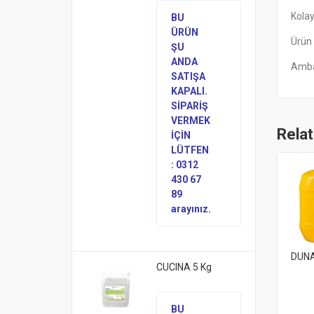
Kolay
BU
ÜRÜN
Ürün
ŞU
ANDA
Ambal
SATIŞA
KAPALI.
SİPARİŞ
VERMEK
Rela
İÇİN
LÜTFEN
: 0312
430 67
89
arayınız.
DUNA
CUCINA 5 Kg
BU