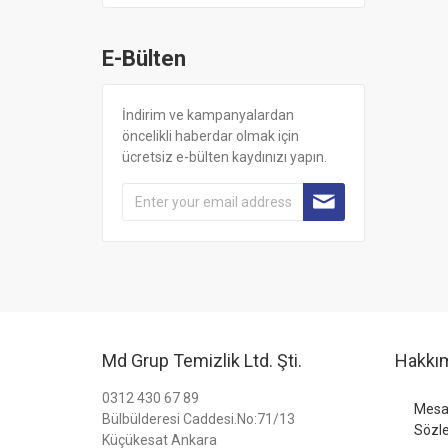
E-Bülten
İndirim ve kampanyalardan
öncelikli haberdar olmak için
ücretsiz e-bülten kaydınızı yapın.
Md Grup Temizlik Ltd. Şti.
Hakkı
0312 430 67 89
Mesaf
Bülbülderesi Caddesi.No:71/13
Sözl
Küçükesat Ankara