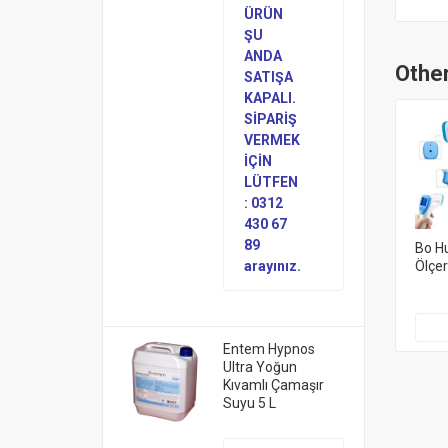
ÜRÜN
ŞU
ANDA
Other
SATIŞA
KAPALI.
SİPARİŞ
VERMEK
İÇİN
LÜTFEN
: 0312
430 67
89
Bo Hu
Ölçe
arayınız.
Entem Hypnos
Ultra Yoğun
Kıvamlı Çamaşır
Suyu 5 L