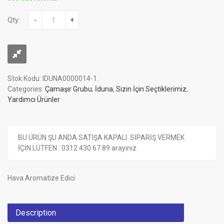
Qty:
-
+
Stok Kodu:
IDUNA0000014-1
.
Categories:
Çamaşır Grubu
,
İduna
,
Sizin İçin Seçtiklerimiz
,
Yardımcı Ürünler
BU ÜRÜN ŞU ANDA SATIŞA KAPALI. SİPARİŞ VERMEK
İÇİN LÜTFEN : 0312 430 67 89 arayınız.
Hava Aromatize Edici
Description