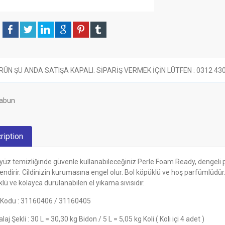
RÜN ŞU ANDA SATIŞA KAPALI. SİPARİŞ VERMEK İÇİN LÜTFEN : 0312 430 6
abun
ription
 yüz temizliğinde güvenle kullanabileceğiniz Perle Foam Ready, dengeli pH
ndirir. Cildinizin kurumasına engel olur. Bol köpüklü ve hoş parfümlüdür. 
lü ve kolayca durulanabilen el yıkama sıvısıdır.
 Kodu : 31160406 / 31160405
aj Şekli : 30 L = 30,30 kg Bidon / 5 L = 5,05 kg Koli ( Koli içi 4 adet )