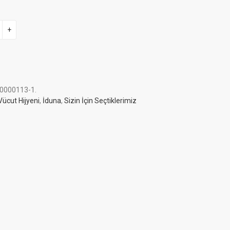
+
0000113-1
.
Vücut Hijyeni
,
İduna
,
Sizin İçin Seçtiklerimiz