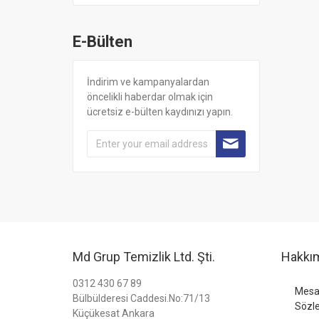
E-Bülten
İndirim ve kampanyalardan
öncelikli haberdar olmak için
ücretsiz e-bülten kaydınızı yapın.
Md Grup Temizlik Ltd. Şti.
Hakkı
0312 430 67 89
Mesaf
Bülbülderesi Caddesi.No:71/13
Sözl
Küçükesat Ankara