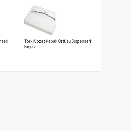
nseri
Tork Klozet Kapak Örtüsü Dispenseri
Tork Mini Çöp
Beyaz