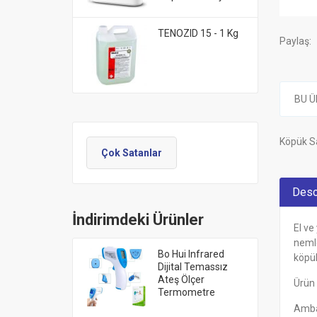
TENOZID 15 - 1 Kg
Paylaş:
BU Ü
Köpük S
Çok Satanlar
Desc
İndirimdeki Ürünler
El ve
nemle
Bo Hui Infrared
köpük
Dijital Temassız
Ateş Ölçer
Ürün
Termometre
Ambal