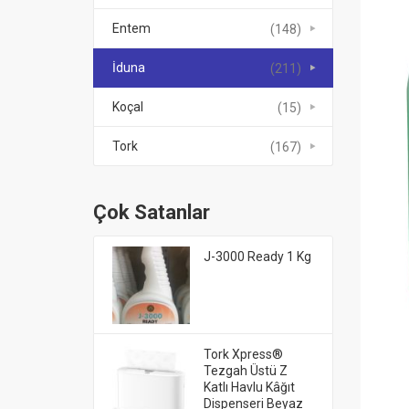
Entem
(148)
İduna
(211)
Koçal
(15)
Tork
(167)
Çok Satanlar
J-3000 Ready 1 Kg
Tork Xpress®
Tezgah Üstü Z
Katlı Havlu Kâğıt
Dispenseri Beyaz