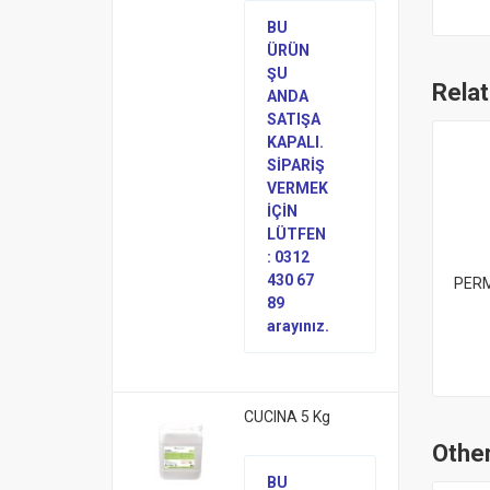
BU
ÜRÜN
ŞU
Rela
ANDA
SATIŞA
KAPALI.
SİPARİŞ
VERMEK
İÇİN
LÜTFEN
: 0312
430 67
PERM
89
arayınız.
CUCINA 5 Kg
Other
BU