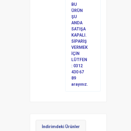
BU
ÜRÜN
ŞU
ANDA
SATIŞA
KAPALI.
SİPARİŞ
VERMEK
İÇİN
LÜTFEN
: 0312
430 67
89
arayınız.
İndirimdeki Ürünler