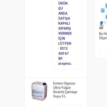
ÜRÜN
ŞU
ANDA
SATIŞA
KAPALI.
SİPARİŞ
VERMEK
Bo Hu
Ölçe
İÇİN
LÜTFEN
: 0312
430 67
89
arayınız.
Entem Hypnos
Ultra Yoğun
Kıvamlı Çamaşır
Suyu 5 L