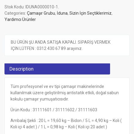
Stok Kodu:
IDUNA0000010-1
.
Categories:
Çamaşır Grubu
,
İduna
,
Sizin İçin Seçtiklerimiz
,
Yardımcı Ürünler
BU ÜRÜN ŞU ANDA SATIŞA KAPALI. SİPARİŞ VERMEK
İÇİN LÜTFEN : 0312 430 67 89 arayınız.
Description
Tüm profesyonel ve ev tipi çamaşır makinelerinde
kullanılmak üzere geliştirilmiş antistatik etkili, doğal sabun
kokulu çamaşır yumuşatıcısıdır.
Ürün Kodu : 31111601 / 31111602 / 31111603
Ambalaj Şekli : 20 L = 19,60 kg – Bidon / 5 L = 4,90 kg – Koli (
Koli içi 4 adet ) / 1 L = 0,98 kg – Koli ( Koli içi 20 adet )