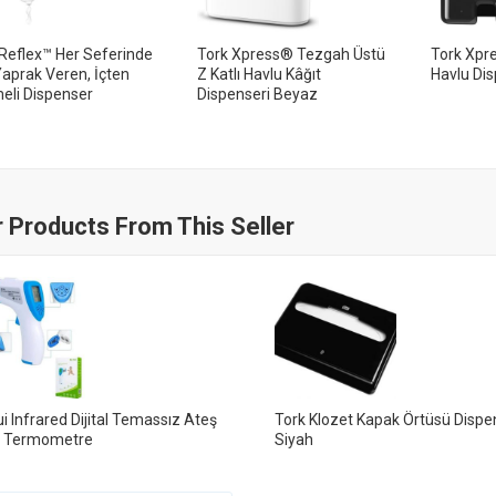
Reflex™ Her Seferinde
Tork Xpress® Tezgah Üstü
Tork Xpre
aprak Veren, İçten
Z Katlı Havlu Kâğıt
Havlu Dis
eli Dispenser
Dispenseri Beyaz
 Products From This Seller
i Infrared Dijital Temassız Ateş
Tork Klozet Kapak Örtüsü Dispe
r Termometre
Siyah