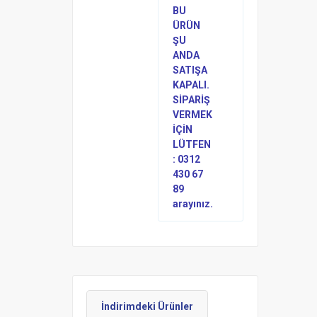
BU
ÜRÜN
ŞU
ANDA
SATIŞA
KAPALI.
SİPARİŞ
VERMEK
İÇİN
LÜTFEN
: 0312
430 67
89
arayınız.
İndirimdeki Ürünler