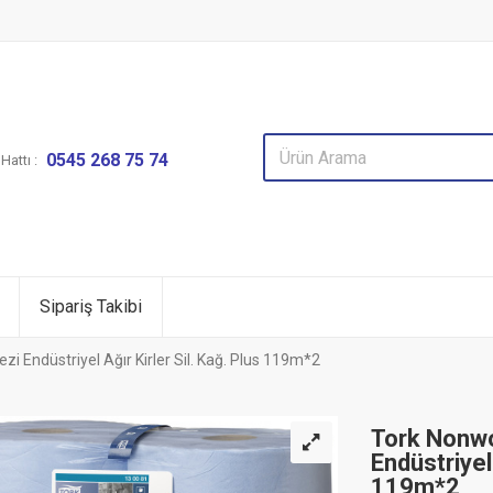
0545 268 75 74
attı :
Sipariş Takibi
i Endüstriyel Ağır Kirler Sil. Kağ. Plus 119m*2
Tork Nonwo
Endüstriyel 
119m*2