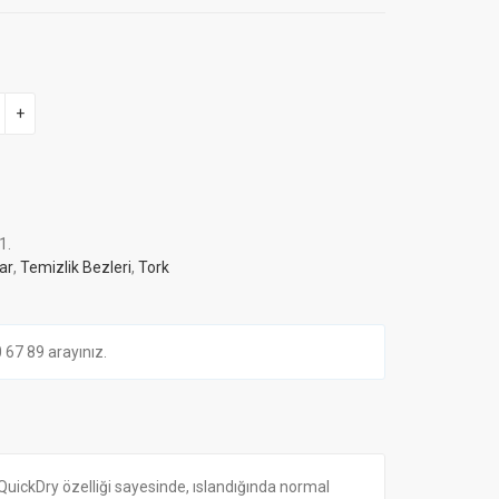
+
1
.
ar
,
Temizlik Bezleri
,
Tork
7 89 arayınız.
 QuickDry özelliği sayesinde, ıslandığında normal