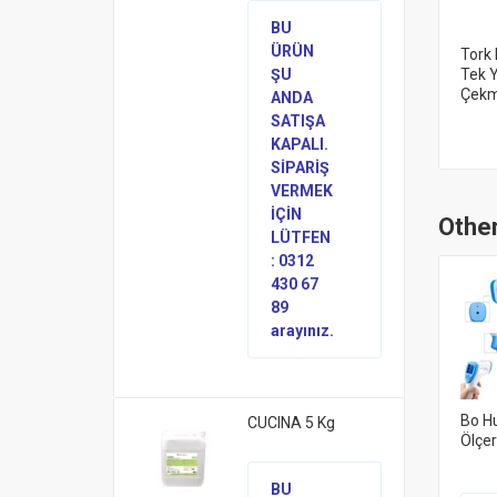
BU
ÜRÜN
Tork 
ŞU
Tek Y
Çekm
ANDA
SATIŞA
KAPALI.
SİPARİŞ
VERMEK
İÇİN
Other
LÜTFEN
: 0312
430 67
89
arayınız.
Bo Hu
CUCINA 5 Kg
Ölçe
BU