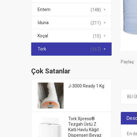
Entem
(148)
İduna
(211)
Koçal
(15)
Tork
(167)
Paylaş:
Çok Satanlar
J-3000 Ready 1 Kg
BU Ü
Desc
Tork Xpress®
Tezgah Üstü Z
Katlı Havlu Kâğıt
En da
Dispenseri Beyaz