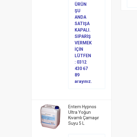
ÜRÜN
ŞU
ANDA
SATIŞA
KAPALI.
SİPARİŞ
VERMEK
İÇİN
LÜTFEN
: 0312
430 67
89
arayınız.
Entem Hypnos
Ultra Yoğun
Kıvamlı Çamaşır
Suyu 5 L