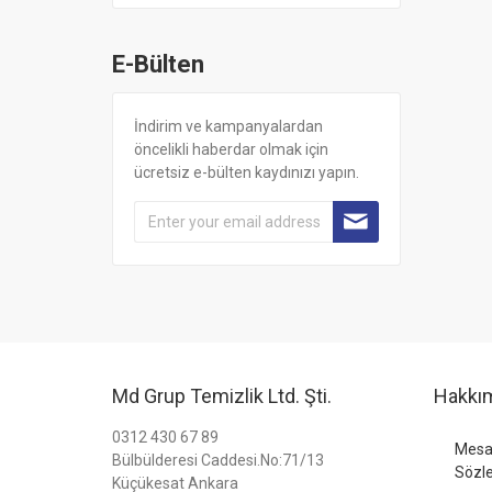
E-Bülten
İndirim ve kampanyalardan
öncelikli haberdar olmak için
ücretsiz e-bülten kaydınızı yapın.
Md Grup Temizlik Ltd. Şti.
Hakkı
0312 430 67 89
Mesaf
Bülbülderesi Caddesi.No:71/13
Sözl
Küçükesat Ankara