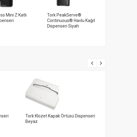
ss Mini Z Katlı
Tork PeakServe®
Tork Reflex™
penseri
Continuous® Havlu Kağıt
Tek Yaprak V
Dispenseri Siyah
İçten Çekmel
nseri
Tork Klozet Kapak Örtüsü Dispenseri
Tork Mini Çöp
Beyaz