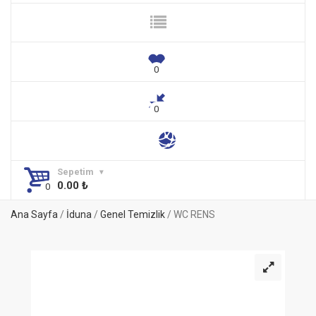
Sepetim
0.00
₺
Ana Sayfa
/
İduna
/
Genel Temizlik
/ WC RENS