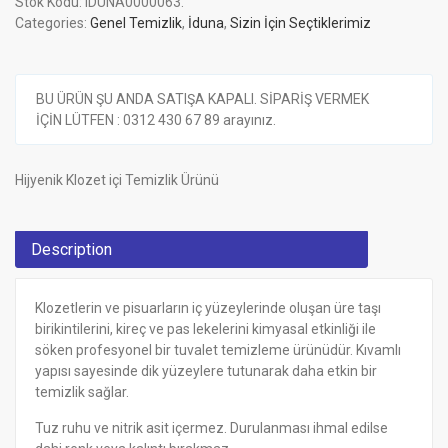
Stok Kodu:
IDUNA0000063
.
Categories:
Genel Temizlik
,
İduna
,
Sizin İçin Seçtiklerimiz
BU ÜRÜN ŞU ANDA SATIŞA KAPALI. SİPARİŞ VERMEK
İÇİN LÜTFEN : 0312 430 67 89 arayınız.
Hijyenik Klozet içi Temizlik Ürünü
Description
Klozetlerin ve pisuarların iç yüzeylerinde oluşan üre taşı
birikintilerini, kireç ve pas lekelerini kimyasal etkinliği ile
söken profesyonel bir tuvalet temizleme ürünüdür. Kıvamlı
yapısı sayesinde dik yüzeylere tutunarak daha etkin bir
temizlik sağlar.
Tuz ruhu ve nitrik asit içermez. Durulanması ihmal edilse