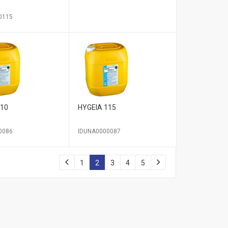
0115
110
HYGEIA 115
0086
IDUNA0000087
1
2
3
4
5