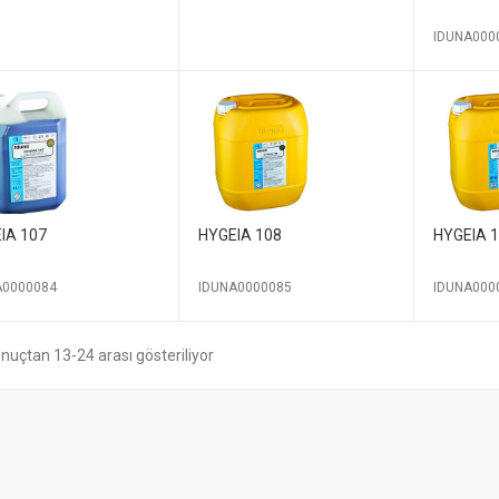
IDUNA000
IA 107
HYGEIA 108
HYGEIA 
A0000084
IDUNA0000085
IDUNA000
nuçtan 13-24 arası gösteriliyor