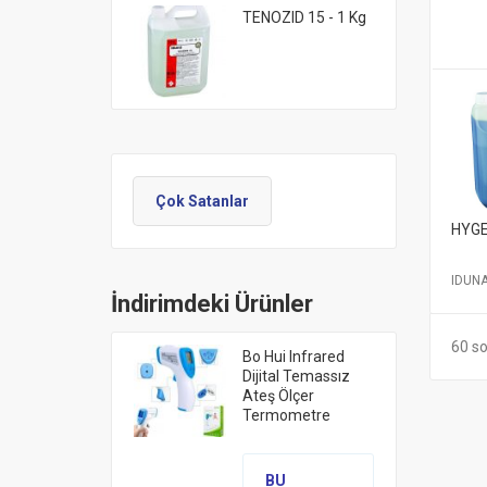
TENOZID 15 - 1 Kg
Çok Satanlar
HYGE
IDUN
İndirimdeki Ürünler
60 so
Bo Hui Infrared
Dijital Temassız
Ateş Ölçer
Termometre
BU