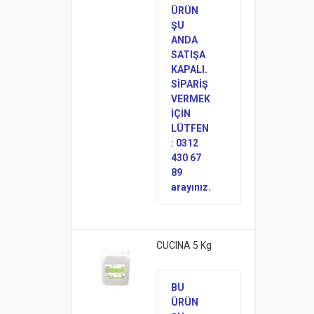
ÜRÜN
ŞU
ANDA
SATIŞA
KAPALI.
SİPARİŞ
VERMEK
İÇİN
LÜTFEN
: 0312
430 67
89
arayınız.
CUCINA 5 Kg
BU
ÜRÜN