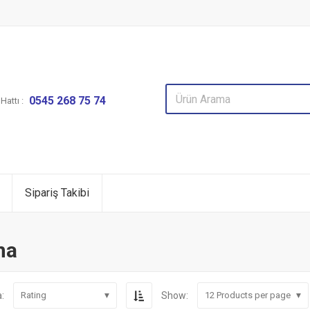
0545 268 75 74
attı :
Sipariş Takibi
na
:
Show:
Rating
12
Products per page