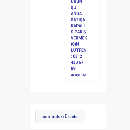
ÜRÜN
ŞU
ANDA
SATIŞA
KAPALI.
SİPARİŞ
VERMEK
İÇİN
LÜTFEN
: 0312
430 67
89
arayınız.
İndirimdeki Ürünler