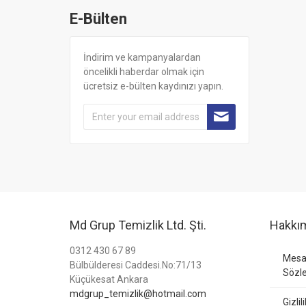
E-Bülten
İndirim ve kampanyalardan
öncelikli haberdar olmak için
ücretsiz e-bülten kaydınızı yapın.
Md Grup Temizlik Ltd. Şti.
Hakkı
0312 430 67 89
Mesaf
Bülbülderesi Caddesi.No:71/13
Sözl
Küçükesat Ankara
mdgrup_temizlik@hotmail.com
Gizlil