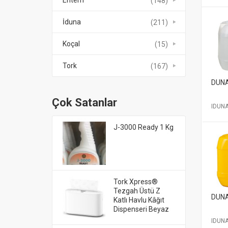
Entem
(148)
İduna
(211)
Koçal
(15)
Tork
(167)
DUNA
Çok Satanlar
IDUN
J-3000 Ready 1 Kg
Tork Xpress®
Tezgah Üstü Z
DUNA
Katlı Havlu Kâğıt
Dispenseri Beyaz
IDUN