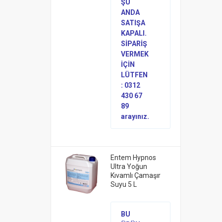
ŞU
ANDA
SATIŞA
KAPALI.
SİPARİŞ
VERMEK
İÇİN
LÜTFEN
: 0312
430 67
89
arayınız.
Entem Hypnos
Ultra Yoğun
Kıvamlı Çamaşır
Suyu 5 L
BU