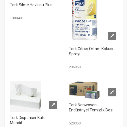
Tork Silme Havlusu Plus
130040
Tork Citrus Ortam Kokusu
Spreyi
236050
Tork Nonwoven
Endüstriyel Temizlik Bezi
Tork Dispenser Kutu
Mendil
520350