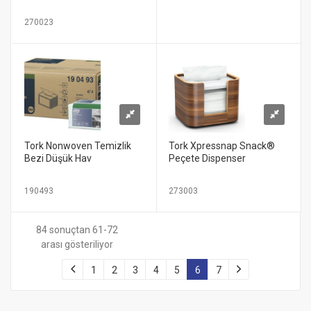
270023
Tork Nonwoven Temizlik
Tork Xpressnap Snack®
Bezi Düşük Hav
Peçete Dispenser
190493
273003
84 sonuçtan 61-72
arası gösteriliyor
1
2
3
4
5
6
7