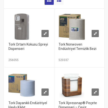
Tork Ortam Kokusu Spreyi
Tork Nonwoven
Dispenseri
Endüstriyel Temizlik Bezi
256055
520337
Tork Dayanıklı Endüstriyel
Tork Xpressnap® Peçete
Havlu Kâğıt
Dispenseri – Ceviz