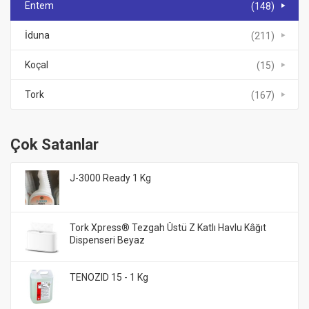
Entem
(148)
İduna
(211)
Koçal
(15)
Tork
(167)
Çok Satanlar
J-3000 Ready 1 Kg
Tork Xpress® Tezgah Üstü Z Katlı Havlu Kâğıt
Dispenseri Beyaz
TENOZID 15 - 1 Kg