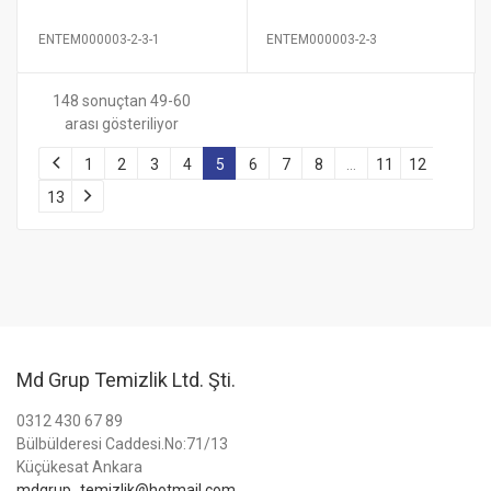
ENTEM000003-2-3-1
ENTEM000003-2-3
148 sonuçtan 49-60
arası gösteriliyor
1
2
3
4
5
6
7
8
…
11
12
13
Md Grup Temizlik Ltd. Şti.
0312 430 67 89
Bülbülderesi Caddesi.No:71/13
Küçükesat Ankara
mdgrup_temizlik@hotmail.com