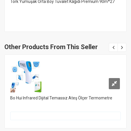
Tork Yumuşak Orta Boy Tuvalet Kâğıdı Premium 90m*27
Other Products From This Seller
Bo Hui Infrared Dijital Temassız Ateş Ölçer Termometre