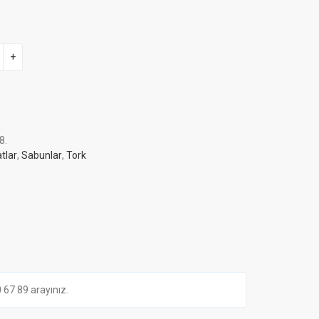
+
8
.
tlar
,
Sabunlar
,
Tork
7 89 arayınız.