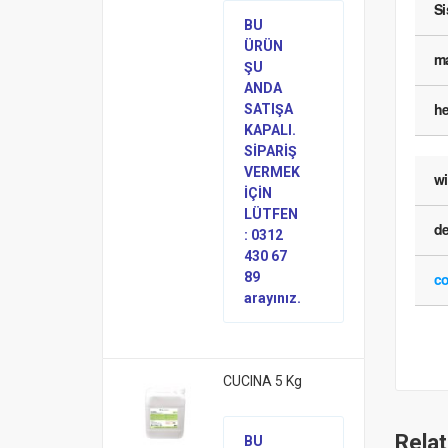
S
BU
ÜRÜN
ma
ŞU
ANDA
he
SATIŞA
KAPALI.
SİPARİŞ
VERMEK
w
İÇİN
LÜTFEN
d
: 0312
430 67
co
89
arayınız.
CUCINA 5 Kg
Rela
BU