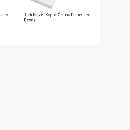
nseri
Tork Klozet Kapak Örtüsü Dispenseri
Tork Mini Çöp
Beyaz