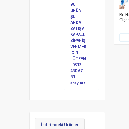
BU
ÜRÜN
Bo Hu
ŞU
Ölçe
ANDA
SATIŞA
KAPALI.
SİPARİŞ
VERMEK
İÇİN
LÜTFEN
: 0312
430 67
89
arayınız.
İndirimdeki Ürünler