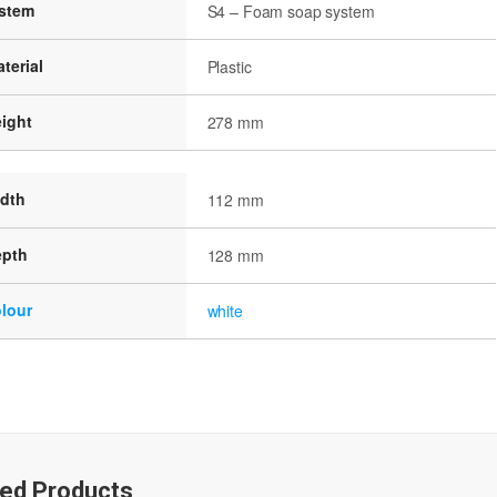
istem
S4 – Foam soap system
terial
Plastic
ight
278 mm
idth
112 mm
epth
128 mm
lour
white
ted Products