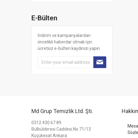
E-Bülten
İndirim ve kampanyalardan
öncelikli haberdar olmak için
ücretsiz e-bülten kaydınızı yapın.
Md Grup Temizlik Ltd. Şti.
Hakkı
0312 430 67 89
Mesaf
Bülbülderesi Caddesi.No:71/13
Sözl
Küçükesat Ankara