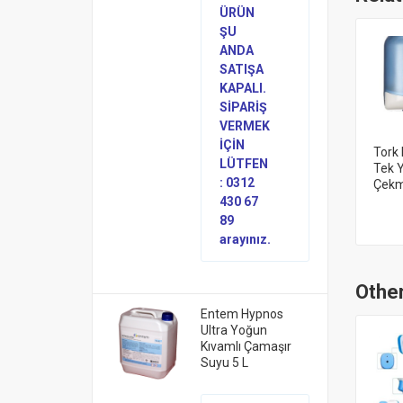
ÜRÜN
ŞU
ANDA
SATIŞA
KAPALI.
SİPARİŞ
VERMEK
İÇİN
Tork 
LÜTFEN
Tek Y
: 0312
Çekm
430 67
89
arayınız.
Other
Entem Hypnos
Ultra Yoğun
Kıvamlı Çamaşır
Suyu 5 L