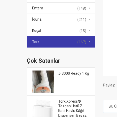
Entem
(148)
İduna
(211)
Koçal
(15)
Tork
(167)
Çok Satanlar
J-3000 Ready 1 Kg
Paylaş:
Tork Xpress®
Tezgah Üstü Z
BU Ü
Katlı Havlu Kâğıt
Dispenseri Beyaz