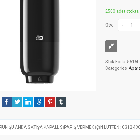
2500 adet stokta
Qty:
-
Stok Kodu:
56160
Categories:
Apara
RÜN ŞU ANDA SATIŞA KAPALI. SİPARİŞ VERMEK İÇİN LÜTFEN : 0312 430 6