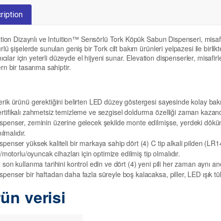
ription
tion Dizaynlı ve Intuition™ Sensörlü Tork Köpük Sabun Dispenseri, misafirl
lü şişelerde sunulan geniş bir Tork cilt bakım ürünleri yelpazesi ile birlikt
nıcılar için yeterli düzeyde el hijyeni sunar. Elevation dispenserler, misafirl
n bir tasarıma sahiptir.
erik ürünü gerektiğini belirten LED düzey göstergesi sayesinde kolay ba
rtifikalı zahmetsiz temizleme ve sezgisel doldurma özelliği zaman kazand
spenser, zeminin üzerine gelecek şekilde monte edilmişse, yerdeki dökün
ılmalıdır.
spenser yüksek kaliteli bir markaya sahip dört (4) C tip alkali pilden (LR14)
/motorlu/oyuncak cihazları için optimize edilmiş tip olmalıdır.
l son kullanma tarihini kontrol edin ve dört (4) yeni pili her zaman aynı an
spenser bir haftadan daha fazla süreyle boş kalacaksa, piller, LED ışık tüke
ün verisi