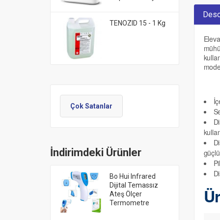
Desc
TENOZID 15 - 1 Kg
Eleva
mühür
kulla
moder
İç
Çok Satanlar
Se
Di
kullan
Di
İndirimdeki Ürünler
güçlü
Pi
Di
Bo Hui Infrared
Dijital Temassız
Ür
Ateş Ölçer
Termometre