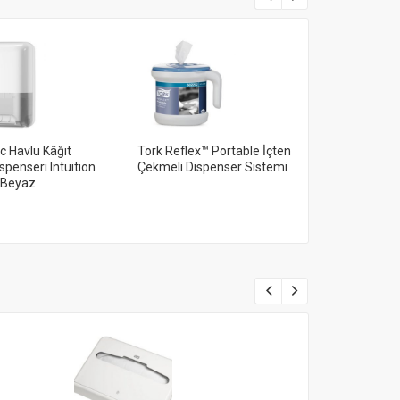
c Havlu Kâğıt
Tork Reflex™ Portable İçten
Tork Reflex™ 
spenseri Intuition
Çekmeli Dispenser Sistemi
Çekmeli Disp
 Beyaz