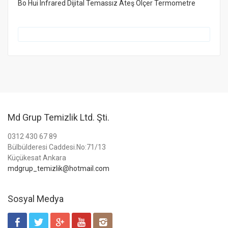
Bo Hui Infrared Dijital Temassız Ateş Ölçer Termometre
Md Grup Temizlik Ltd. Şti.
0312 430 67 89
Bülbülderesi Caddesi.No:71/13
Küçükesat Ankara
mdgrup_temizlik@hotmail.com
Sosyal Medya