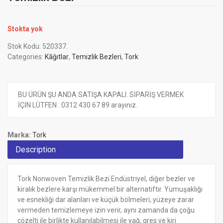
Stokta yok
Stok Kodu:
520337
.
Categories:
Kâğıtlar
,
Temizlik Bezleri
,
Tork
BU ÜRÜN ŞU ANDA SATIŞA KAPALI. SİPARİŞ VERMEK
İÇİN LÜTFEN : 0312 430 67 89 arayınız.
Marka:
Tork
Description
Tork Nonwoven Temizlik Bezi Endüstriyel, diğer bezler ve
kiralık bezlere karşı mükemmel bir alternatiftir. Yumuşaklığı
ve esnekliği dar alanları ve küçük bölmeleri, yüzeye zarar
vermeden temizlemeye izin verir, aynı zamanda da çoğu
çözelti ile birlikte kullanılabilmesi ile yağ, gres ve kiri