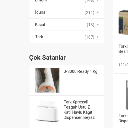
Entem
(148)
İduna
(211)
Koçal
(15)
Tork
(167)
Tork
Bezi
Çok Satanlar
1904
J-3000 Ready 1 Kg
Tork Xpress®
Tezgah Üstü Z
Katlı Havlu Kâğıt
Tork
Dispenseri Beyaz
Dispe