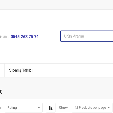
0545 268 75 74
attı :
Sipariş Takibi
k
:
Show:
Rating
12
Products per page