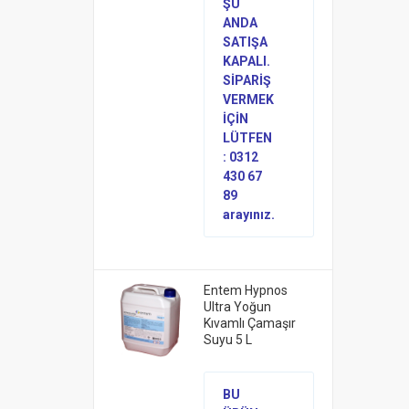
ŞU
ANDA
SATIŞA
KAPALI.
SİPARİŞ
VERMEK
İÇİN
LÜTFEN
: 0312
430 67
89
arayınız.
Entem Hypnos
Ultra Yoğun
Kıvamlı Çamaşır
Suyu 5 L
BU