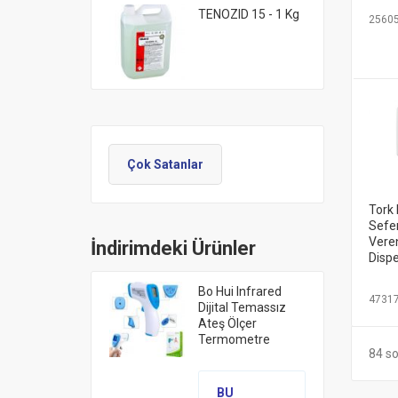
TENOZID 15 - 1 Kg
2560
Çok Satanlar
Tork 
Sefe
Veren
İndirimdeki Ürünler
Disp
Bo Hui Infrared
4731
Dijital Temassız
Ateş Ölçer
Termometre
84 so
BU