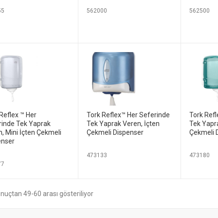
55
562000
562500
Reflex ™ Her
Tork Reflex™ Her Seferinde
Tork Ref
rinde Tek Yaprak
Tek Yaprak Veren, İçten
Tek Yapra
, Mini İçten Çekmeli
Çekmeli Dispenser
Çekmeli 
enser
473133
473180
77
nuçtan 49-60 arası gösteriliyor