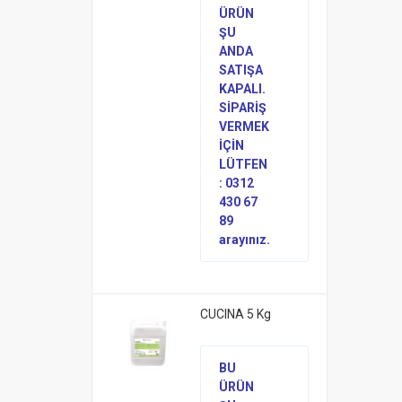
ÜRÜN
ŞU
ANDA
SATIŞA
KAPALI.
SİPARİŞ
VERMEK
İÇİN
LÜTFEN
: 0312
430 67
89
arayınız.
CUCINA 5 Kg
BU
ÜRÜN