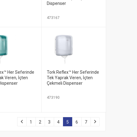
Dispenser
473167
lex™ Her Seferinde
Tork Reflex™ Her Seferinde
k Veren, İçten
Tek Yaprak Veren, İçten
Dispenser
Çekmeli Dispenser
473190
1
2
3
4
5
6
7