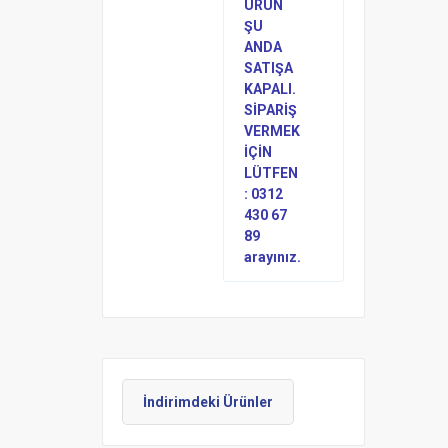
ÜRÜN
ŞU
ANDA
SATIŞA
KAPALI.
SİPARİŞ
VERMEK
İÇİN
LÜTFEN
: 0312
430 67
89
arayınız.
İndirimdeki Ürünler