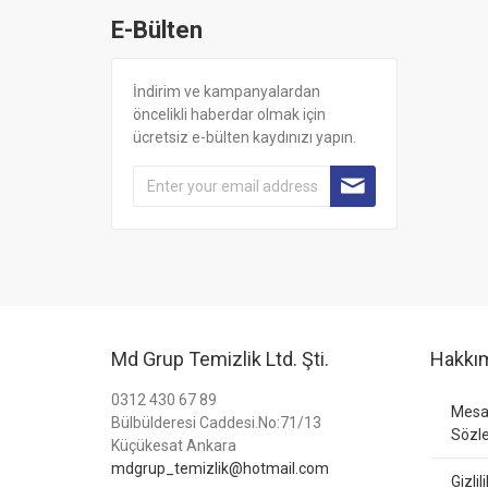
E-Bülten
İndirim ve kampanyalardan
öncelikli haberdar olmak için
ücretsiz e-bülten kaydınızı yapın.
Md Grup Temizlik Ltd. Şti.
Hakkı
0312 430 67 89
Mesaf
Bülbülderesi Caddesi.No:71/13
Sözl
Küçükesat Ankara
mdgrup_temizlik@hotmail.com
Gizlil