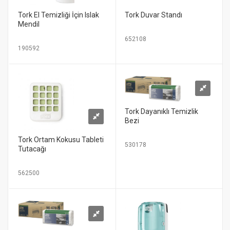
Tork El Temizliği İçin Islak
Tork Duvar Standı
Mendil
652108
190592
Tork Dayanıklı Temizlik
Bezi
Tork Ortam Kokusu Tableti
530178
Tutacağı
562500