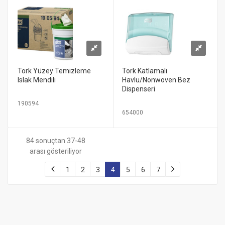
Tork Yüzey Temizleme
Tork Katlamalı
Islak Mendili
Havlu/Nonwoven Bez
Dispenseri
190594
654000
84 sonuçtan 37-48
arası gösteriliyor
1
2
3
4
5
6
7